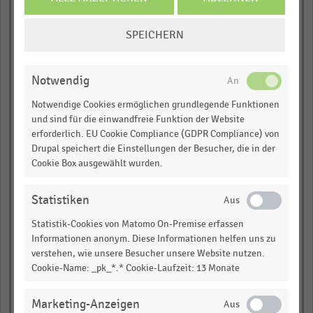
empty
COOKIE-
SPEICHERN
EINSTELLUNGEN
EH m. sonst. Gütern
ÄNDERN
empty
Notwendig
Notwendige Cookies ermöglichen grundlegende Funktionen
empty
und sind für die einwandfreie Funktion der Website
erforderlich. EU Cookie Compliance (GDPR Compliance) von
empty
Drupal speichert die Einstellungen der Besucher, die in der
Cookie Box ausgewählt wurden.
empty
empty
Statistiken
empty
Statistik-Cookies von Matomo On-Premise erfassen
Informationen anonym. Diese Informationen helfen uns zu
verstehen, wie unsere Besucher unsere Website nutzen.
EH an Verkaufsständen/
Cookie-Name: _pk_*.* Cookie-Laufzeit: 13 Monate
Märkten
empty
Marketing-Anzeigen