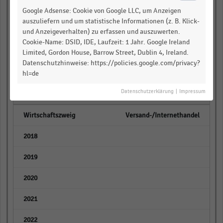
empty
Google Adsense: Cookie von Google LLC, um Anzeigen
auszuliefern und um statistische Informationen (z. B. Klick-
empty
und Anzeigeverhalten) zu erfassen und auszuwerten.
Cookie-Name: DSID, IDE, Laufzeit: 1 Jahr. Google Ireland
empty
Limited, Gordon House, Barrow Street, Dublin 4, Ireland.
Datenschutzhinweise: https://policies.google.com/privacy?
empty
hl=de
Datenschutzerklärung
|
Impressum
empty
Versand-/Internethandel
empty
empty
empty
empty
empty