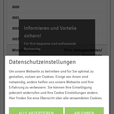
empty
empty
Informieren und Vorteile
empty
sichern!
empty
Für Ihre bequeme und umfassende
Recherche:
EH m. Verlagsprodukten/
Sportartikeln
Über 300.000 Daten und Kennzahlen
Datenschutzeinstellungen
Rund 25.000 Statistiken
empty
Um unsere Webseite zu betreiben und für Sie optimal zu
Download als Excel, PNG, PDF
gestalten, nutzen wir Cookies. Einige von ihnen sind
empty
… und vieles mehr!
notwendig, andere helfen uns unsere Webseite und Ihre
Erfahrung zu verbessern. Sie können Ihre Einwilligung
empty
jederzeit widerrufen und Ihre Cookie Einstellungen ändern.
JETZT INFORMIEREN
Hier finden Sie eine Übersicht über alle verwendeten Cookies.
empty
empty
ALLE AKZEPTIEREN
ABLEHNEN