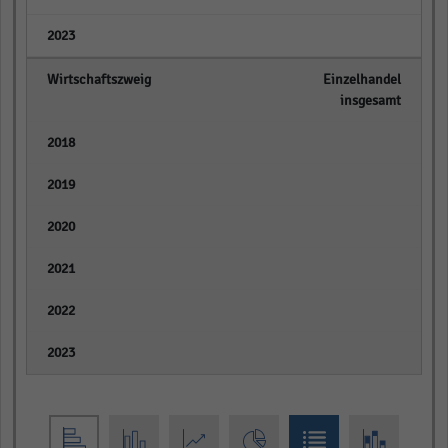
empty
Einzelhandel
insgesamt
empty
empty
empty
empty
empty
empty