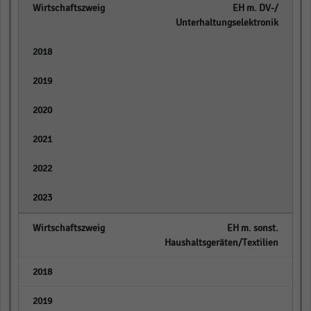
EH m. DV-/
Unterhaltungselektronik
empty
empty
empty
empty
empty
empty
EH m. sonst.
Haushaltsgeräten/Textilien
empty
empty