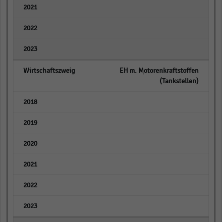
empty
empty
empty
EH m. Motorenkraftstoffen
(Tankstellen)
empty
empty
empty
empty
empty
empty