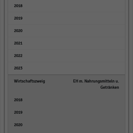
empty
empty
empty
empty
empty
empty
EH m. Nahrungsmitteln u.
Getränken
empty
empty
empty