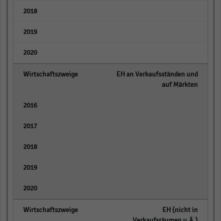
empty
empty
empty
EH an Verkaufsständen und
auf Märkten
empty
empty
empty
empty
empty
EH (nicht in
Verkaufsräumen u.Ä.)