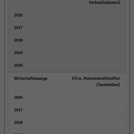
Verkaufsräumen)
empty
empty
empty
empty
empty
EH m. Motorenkraftstoffen
(Tankstellen)
empty
empty
empty