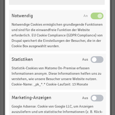
EINSTELLUNGEN
ÄNDERN
empty
Notwendig
empty
Notwendige Cookies ermöglichen grundlegende Funktionen
und sind für die einwandfreie Funktion der Website
empty
erforderlich. EU Cookie Compliance (GDPR Compliance) von
Drupal speichert die Einstellungen der Besucher, die in der
empty
Cookie Box ausgewählt wurden.
EH m. Schuhen und
Statistiken
Lederwaren
Statistik-Cookies von Matomo On-Premise erfassen
empty
Informationen anonym. Diese Informationen helfen uns zu
verstehen, wie unsere Besucher unsere Website nutzen.
empty
Cookie-Name: _pk_*.* Cookie-Laufzeit: 13 Monate
empty
Marketing-Anzeigen
empty
Google Adsense: Cookie von Google LLC, um Anzeigen
auszuliefern und um statistische Informationen (z. B. Klick-
empty