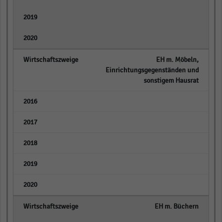
empty
empty
EH m. Möbeln,
Einrichtungsgegenständen und
sonstigem Hausrat
empty
empty
empty
empty
empty
EH m. Büchern