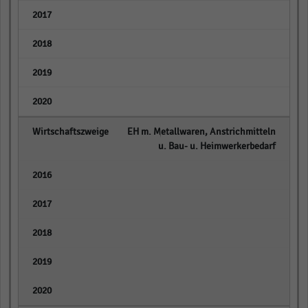
empty
empty
empty
empty
EH m. Metallwaren, Anstrichmitteln
u. Bau- u. Heimwerkerbedarf
empty
empty
empty
empty
empty