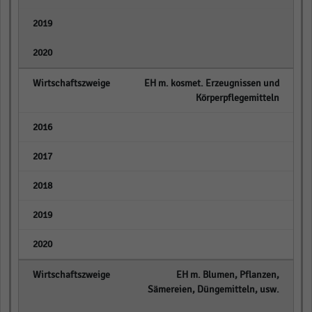
empty
empty
EH m. kosmet. Erzeugnissen und
Körperpflegemitteln
empty
empty
empty
empty
empty
EH m. Blumen, Pflanzen,
Sämereien, Düngemitteln, usw.