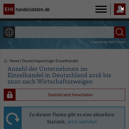
Main
navigation
ALLE INHALTE
Powered by
FACT-Finder
Home
Deutschsprachiger Einzelhandel
Pfadnavigation
Anzahl der Unternehmen im
Einzelhandel in Deutschland 2016 bis
2020 nach Wirtschaftszweigen
Statistik jetzt freischalten
Zu diesem Thema gibt es eine aktuellere
Statistik.
Jetzt aufrufen