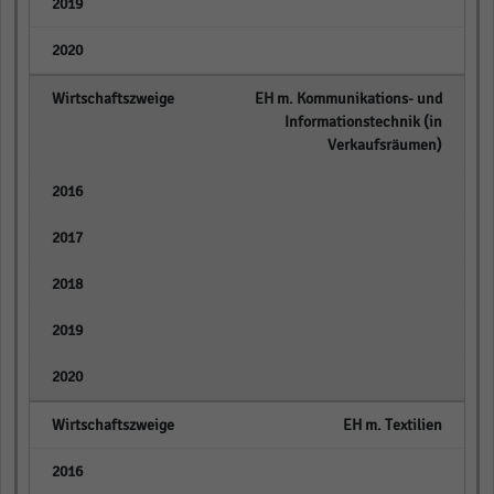
empty
empty
EH m. Kommunikations- und
Informationstechnik (in
Verkaufsräumen)
empty
empty
empty
empty
empty
EH m. Textilien
empty