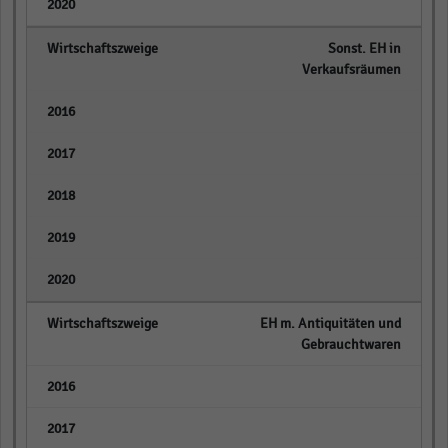
empty
Sonst. EH in
Verkaufsräumen
empty
empty
empty
empty
empty
EH m. Antiquitäten und
Gebrauchtwaren
empty
empty