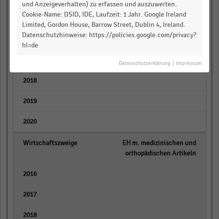
und Anzeigeverhalten) zu erfassen und auszuwerten.
Cookie-Name: DSID, IDE, Laufzeit: 1 Jahr. Google Ireland
Apotheken
Limited, Gordon House, Barrow Street, Dublin 4, Ireland.
Datenschutzhinweise: https://policies.google.com/privacy?
empty
hl=de
empty
Datenschutzerklärung
|
Impressum
empty
empty
empty
EH m. medizinischen und
orthopädischen Artikeln
empty
empty
empty