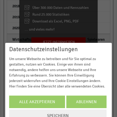
empty
Über 300.000 Daten und Kennzahlen
Rund 25.000 Statistiken
empty
Download als Excel, PNG, PDF
empty
… und vieles mehr!
EH m. Spielwaren
JETZT INFORMIEREN
Datenschutzeinstellungen
empty
Um unsere Webseite zu betreiben und für Sie optimal zu
empty
gestalten, nutzen wir Cookies. Einige von ihnen sind
notwendig, andere helfen uns unsere Webseite und Ihre
empty
Erfahrung zu verbessern. Sie können Ihre Einwilligung
jederzeit widerrufen und Ihre Cookie Einstellungen ändern.
empty
Hier finden Sie eine Übersicht über alle verwendeten Cookies.
empty
ALLE AKZEPTIEREN
ABLEHNEN
EH m. Bekleidung
COOKIE-
SPEICHERN
empty