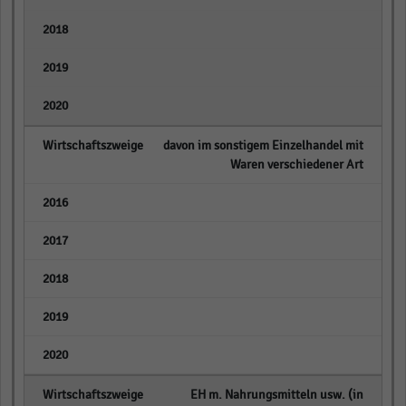
empty
empty
empty
davon im sonstigem Einzelhandel mit
Waren verschiedener Art
empty
empty
empty
empty
empty
EH m. Nahrungsmitteln usw. (in