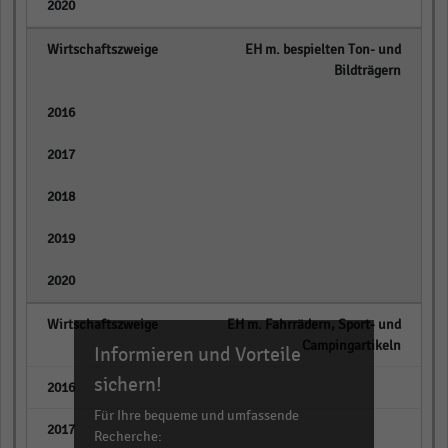
empty
EH m. bespielten Ton- und
Bildträgern
empty
empty
empty
empty
empty
EH m. Fahrrädern, Sport- und
Campingartikeln
Informieren und Vorteile
sichern!
empty
Für Ihre bequeme und umfassende
empty
Recherche: