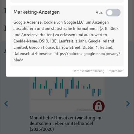
Lesehilfe
Marketing-Anzeigen
Google Adsense: Cookie von Google LLC, um Anzeigen
Informationen zur Statistik
auszuliefern und um statistische Informationen (z. B. Klick-
und Anzeigeverhalten) zu erfassen und auszuwerten.
Cookie-Name: DSID, IDE, Laufzeit: 1 Jahr. Google Ireland
Limited, Gordon House, Barrow Street, Dublin 4, Ireland.
Ausgewählte Statistiken
Datenschutzhinweise: https://policies.google.com/privacy?
hl=de
Datenschutzerklärung
|
Impressum
Monatliche Umsatzentwicklung im
deutschen Lebensmittelhandel
(2025/2026)