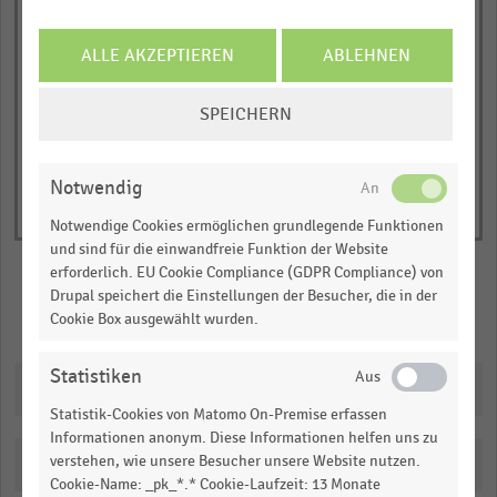
Real
Nominal
1
© Handelsdaten 2026
Y
ALLE AKZEPTIEREN
ABLEHNEN
End
of
axis
interactive
COOKIE-
displaying
SPEICHERN
chart
EINSTELLUNGEN
Umsatzentwicklung
ÄNDERN
zum
Notwendig
Vorjahresmonat
(in
Notwendige Cookies ermöglichen grundlegende Funktionen
Prozent).
und sind für die einwandfreie Funktion der Website
erforderlich. EU Cookie Compliance (GDPR Compliance) von
Range:
Drupal speichert die Einstellungen der Besucher, die in der
-0.37576333333333334
Merken
Teilen
Cookie Box ausgewählt wurden.
to
1.1094077777777778.
Statistiken
View
Downloads
as
Statistik-Cookies von Matomo On-Premise erfassen
data
Informationen anonym. Diese Informationen helfen uns zu
table.
verstehen, wie unsere Besucher unsere Website nutzen.
Katalogisierung
Cookie-Name: _pk_*.* Cookie-Laufzeit: 13 Monate