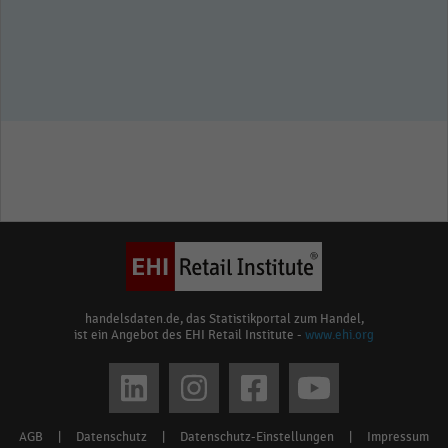
handelsdaten.de, das Statistikportal zum Handel,
ist ein Angebot des EHI Retail Institute -
www.ehi.org
Social
media
AGB
|
Datenschutz
|
Datenschutz-Einstellungen
|
Impressum
Footer