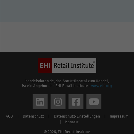
handelsdaten.de, das Statistikportal zum Handel,
ist ein Angebot des EHI Retail Institute -
www.ehi.org
Social
media
AGB
|
Datenschutz
|
Datenschutz-Einstellungen
|
Impressum
Footer
links
|
Kontakt
menu
© 2026, EHI Retail Institute