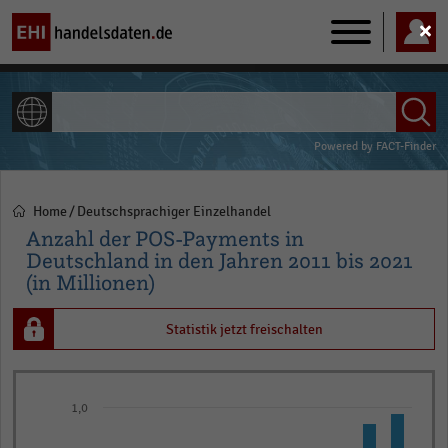
Main
navigation
ALLE INHALTE
Powered by
FACT-Finder
Home
Deutschsprachiger Einzelhandel
Pfadnavigation
Anzahl der POS-Payments in
Deutschland in den Jahren 2011 bis 2021
(in Millionen)
Statistik jetzt freischalten
Bar
Chart
graphic.
1,0
chart
with