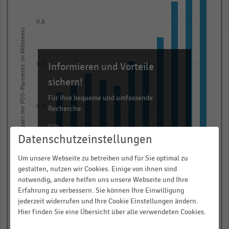
11
bars.
0,8
The
Anzahl der POS-Payments (in Millionen)
chart
has
Informieren und Vorteile
0,6
1
X
sichern!
axis
Für Ihre bequeme und umfassende
displaying
0,4
Recherche:
categories.
Über 300.000 Daten und Kennzahlen
Range:
Datenschutzeinstellungen
Rund 25.000 Statistiken
11
0,2
categories.
Download als Excel, PNG, PDF
Um unsere Webseite zu betreiben und für Sie optimal zu
The
gestalten, nutzen wir Cookies. Einige von ihnen sind
… und vieles mehr!
notwendig, andere helfen uns unsere Webseite und Ihre
chart
Erfahrung zu verbessern. Sie können Ihre Einwilligung
0,0
has
JETZT INFORMIEREN
2021
2015
2020
2014
2019
2013
2018
2012
2017
2011
2016
jederzeit widerrufen und Ihre Cookie Einstellungen ändern.
1
Hier finden Sie eine Übersicht über alle verwendeten Cookies.
© Handelsdaten 2026
Y
End