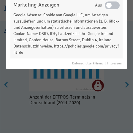
Marketing-Anzeigen
Informationen zur Statistik
Google Adsense: Cookie von Google LLC, um Anzeigen
auszuliefern und um statistische Informationen (z. B. Klick-
und Anzeigeverhalten) zu erfassen und auszuwerten.
Ausgewählte Statistiken
Cookie-Name: DSID, IDE, Laufzeit: 1 Jahr. Google Ireland
Limited, Gordon House, Barrow Street, Dublin 4, Ireland.
Datenschutzhinweise: https://policies.google.com/privacy?
hl=de
Datenschutzerklärung
|
Impressum
Anzahl der EFTPOS-Terminals in
Deutschland (2011-2020)