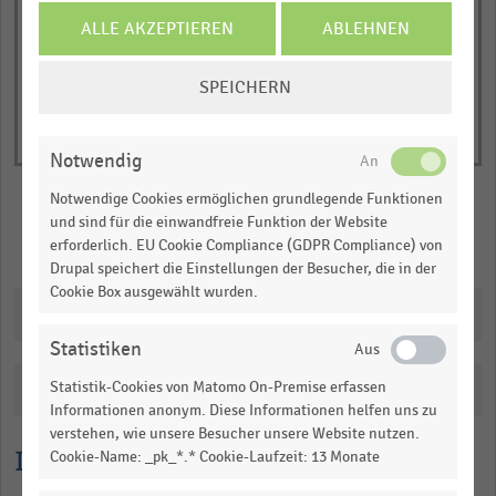
of
axis
interactive
ALLE AKZEPTIEREN
ABLEHNEN
displaying
chart
Anzahl
COOKIE-
SPEICHERN
der
EINSTELLUNGEN
POS-
ÄNDERN
Payments
Notwendig
(in
Notwendige Cookies ermöglichen grundlegende Funktionen
Millionen).
und sind für die einwandfreie Funktion der Website
Range:
Merken
Teilen
erforderlich. EU Cookie Compliance (GDPR Compliance) von
0
Drupal speichert die Einstellungen der Besucher, die in der
to
Cookie Box ausgewählt wurden.
Downloads
1.03278.
View
Statistiken
as
data
Statistik-Cookies von Matomo On-Premise erfassen
Katalogisierung
table.
Informationen anonym. Diese Informationen helfen uns zu
verstehen, wie unsere Besucher unsere Website nutzen.
Lesehilfe
Cookie-Name: _pk_*.* Cookie-Laufzeit: 13 Monate