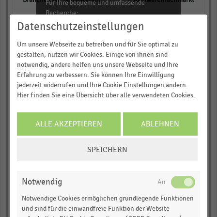
Für Ihre bequeme und umfassende
Recherche:
empty
Datenschutzeinstellungen
Über 300.000 Daten und Kennzahlen
empty
Um unsere Webseite zu betreiben und für Sie optimal zu
Rund 25.000 Statistiken
gestalten, nutzen wir Cookies. Einige von ihnen sind
Download als Excel, PNG, PDF
‒ Getränkefachmarkt
notwendig, andere helfen uns unsere Webseite und Ihre
… und vieles mehr!
Erfahrung zu verbessern. Sie können Ihre Einwilligung
empty
jederzeit widerrufen und Ihre Cookie Einstellungen ändern.
Hier finden Sie eine Übersicht über alle verwendeten Cookies.
JETZT INFORMIEREN
empty
‒ Sportfachmarkt
ALLE AKZEPTIEREN
ABLEHNEN
COOKIE-
empty
SPEICHERN
EINSTELLUNGEN
empty
ÄNDERN
Notwendig
Fachmarktzentrum (5)
Notwendige Cookies ermöglichen grundlegende Funktionen
empty
und sind für die einwandfreie Funktion der Website