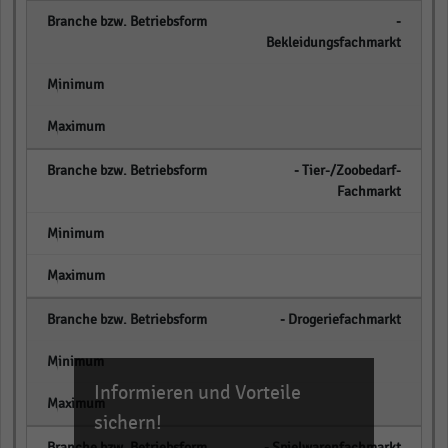
‒
Bekleidungsfachmarkt
empty
empty
‒ Tier-/Zoobedarf-
Fachmarkt
empty
empty
‒ Drogeriefachmarkt
empty
Informieren und Vorteile
empty
sichern!
‒ Spielwarenfachmarkt