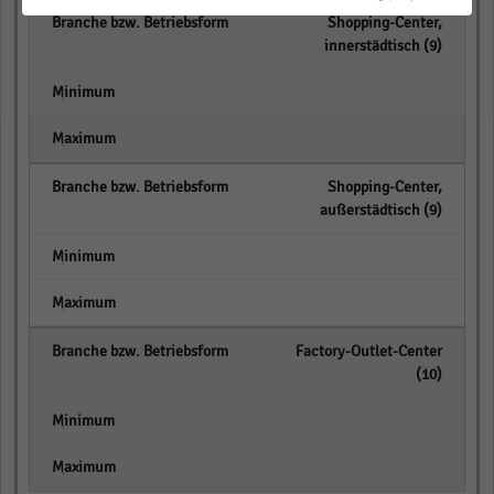
Shopping-Center,
innerstädtisch (9)
empty
empty
Shopping-Center,
außerstädtisch (9)
empty
empty
Factory-Outlet-Center
(10)
empty
empty