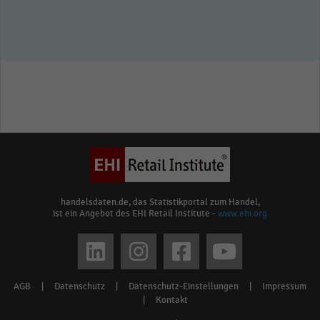
handelsdaten.de, das Statistikportal zum Handel,
ist ein Angebot des EHI Retail Institute -
www.ehi.org
Social
media
AGB
|
Datenschutz
|
Datenschutz-Einstellungen
|
Impressum
Footer
links
|
Kontakt