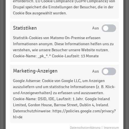
erforderlich. EU Cookie Compliance (GDPR Compliance) von
empty
Drupal speichert die Einstellungen der Besucher, die in der
Cookie Box ausgewählt wurden.
Baumarkt (6)
Statistiken
empty
Statistik-Cookies von Matomo On-Premise erfassen
empty
Informationen anonym. Diese Informationen helfen uns zu
verstehen, wie unsere Besucher unsere Website nutzen.
Möbelmarkt (7)
Cookie-Name: _pk_*.* Cookie-Laufzeit: 13 Monate
empty
Marketing-Anzeigen
empty
Google Adsense: Cookie von Google LLC, um Anzeigen
auszuliefern und um statistische Informationen (z. B. Klick-
Kauf- und Warenhaus
und Anzeigeverhalten) zu erfassen und auszuwerten.
(8)
Cookie-Name: DSID, IDE, Laufzeit: 1 Jahr. Google Ireland
Limited, Gordon House, Barrow Street, Dublin 4, Ireland.
empty
Datenschutzhinweise: https://policies.google.com/privacy?
hl=de
empty
Datenschutzerklärung
|
Impressum