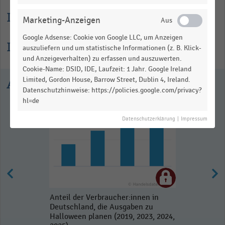
Lesehilfe
Marketing-Anzeigen
Google Adsense: Cookie von Google LLC, um Anzeigen
Informationen zur Statistik
auszuliefern und um statistische Informationen (z. B. Klick-
und Anzeigeverhalten) zu erfassen und auszuwerten.
Cookie-Name: DSID, IDE, Laufzeit: 1 Jahr. Google Ireland
Limited, Gordon House, Barrow Street, Dublin 4, Ireland.
Ausgewählte Statistiken
Datenschutzhinweise: https://policies.google.com/privacy?
hl=de
Datenschutzerklärung
|
Impressum
Anteil der Verbraucher:innen in
Deutschland, die Ausgaben zu
Halloween planen (2019, 2023, 2024,