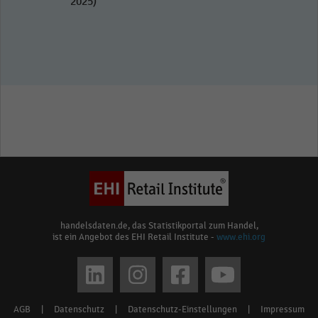
2025)
handelsdaten.de, das Statistikportal zum Handel,
ist ein Angebot des EHI Retail Institute -
www.ehi.org
Social
media
AGB
|
Datenschutz
|
Datenschutz-Einstellungen
|
Impressum
Footer