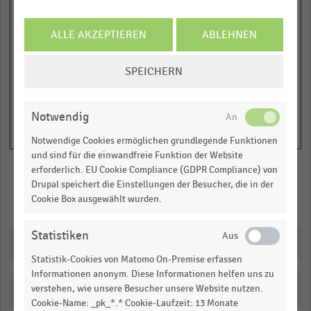
has
JETZT INFORMIEREN
0
2021
2022
2023
2024
2025
1
© Handelsdaten 2026
Y
ALLE AKZEPTIEREN
ABLEHNEN
End
of
axis
interactive
COOKIE-
displaying
SPEICHERN
chart
EINSTELLUNGEN
Pro-
ÄNDERN
Kopf-
Notwendig
Ausgaben
in
Notwendige Cookies ermöglichen grundlegende Funktionen
Euro.
und sind für die einwandfreie Funktion der Website
erforderlich. EU Cookie Compliance (GDPR Compliance) von
Range:
Drupal speichert die Einstellungen der Besucher, die in der
0
Merken
Teilen
Cookie Box ausgewählt wurden.
to
1.02459.
Statistiken
Downloads
View
as
Statistik-Cookies von Matomo On-Premise erfassen
data
Informationen anonym. Diese Informationen helfen uns zu
table.
verstehen, wie unsere Besucher unsere Website nutzen.
Katalogisierung
Cookie-Name: _pk_*.* Cookie-Laufzeit: 13 Monate