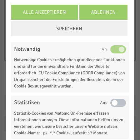
1
© Handelsdaten 2026
Y
End
ALLE AKZEPTIEREN
ABLEHNEN
of
axis
interactive
displaying
COOKIE-
chart
SPEICHERN
Bruttogewinnspanne
EINSTELLUNGEN
in
ÄNDERN
Prozent.
Notwendig
Range:
Notwendige Cookies ermöglichen grundlegende Funktionen
0
und sind für die einwandfreie Funktion der Website
to
erforderlich. EU Cookie Compliance (GDPR Compliance) von
1.097985.
Drupal speichert die Einstellungen der Besucher, die in der
Merken
Teilen
Cookie Box ausgewählt wurden.
View
as
data
Downloads
Statistiken
table.
Statistik-Cookies von Matomo On-Premise erfassen
Informationen anonym. Diese Informationen helfen uns zu
Katalogisierung
verstehen, wie unsere Besucher unsere Website nutzen.
Cookie-Name: _pk_*.* Cookie-Laufzeit: 13 Monate