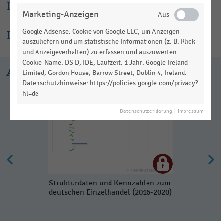
Lesehilfe
Marketing-Anzeigen
Google Adsense: Cookie von Google LLC, um Anzeigen
Informationen zur Statistik
auszuliefern und um statistische Informationen (z. B. Klick-
und Anzeigeverhalten) zu erfassen und auszuwerten.
Cookie-Name: DSID, IDE, Laufzeit: 1 Jahr. Google Ireland
Ausgewählte Statistiken
Limited, Gordon House, Barrow Street, Dublin 4, Ireland.
Datenschutzhinweise: https://policies.google.com/privacy?
hl=de
Datenschutzerklärung
|
Impressum
Strukturdaten und Kennzahlen zum
deutschen Einzelhandel (2016-2020)