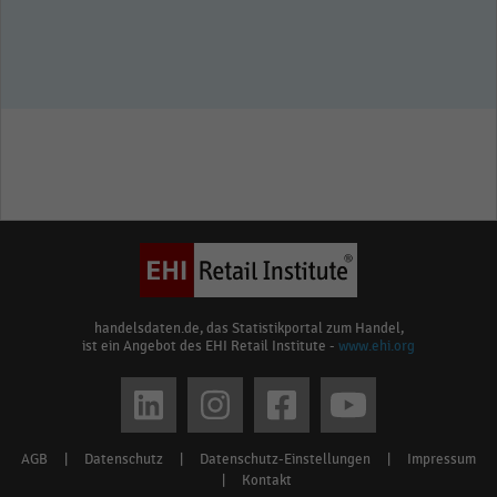
handelsdaten.de, das Statistikportal zum Handel,
ist ein Angebot des EHI Retail Institute -
www.ehi.org
Social
media
AGB
|
Datenschutz
|
Datenschutz-Einstellungen
|
Impressum
Footer
links
|
Kontakt