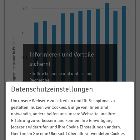
graphic.
chart
with
1,0
11
bars.
The
0,8
chart
Bruttogewinnspanne in Prozent
has
Informieren und Vorteile
1
0,6
X
sichern!
axis
Für Ihre bequeme und umfassende
displaying
Recherche:
0,4
categories.
Datenschutzeinstellungen
Über 300.000 Daten und Kennzahlen
Range:
Um unsere Webseite zu betreiben und für Sie optimal zu
Rund 25.000 Statistiken
11
gestalten, nutzen wir Cookies. Einige von ihnen sind
0,2
categories.
Download als Excel, PNG, PDF
notwendig, andere helfen uns unsere Webseite und Ihre
The
… und vieles mehr!
Erfahrung zu verbessern. Sie können Ihre Einwilligung
chart
jederzeit widerrufen und Ihre Cookie Einstellungen ändern.
0,0
has
Hier finden Sie eine Übersicht über alle verwendeten Cookies.
JETZT INFORMIEREN
2020
2014
2019
2013
2018
2012
2017
2011
2016
2010
2015