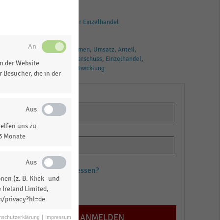
BRANCHEN
Deutschsprachiger Einzelhandel
TAGS
Handelsunternehmen
Umsatz
Anteil
Bruttobetriebsüberschuss
Einzelhandel
n der Website
Einzelhändler
Entwicklung
 Besucher, die in der
elfen uns zu
13 Monate
Passwort vergessen?
en (z. B. Klick- und
Registrieren
 Ireland Limited,
m/privacy?hl=de
nschutzerklärung
|
Impressum