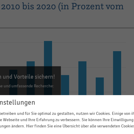
2010 bis 2020 (in Prozent vom
 und Vorteile sichern!
me und umfassende Recherche:
00 Daten und Kennzahlen
nstellungen
0 Statistiken
etreiben und für Sie optimal zu gestalten, nutzen wir Cookies. Einige von 
ls Excel, PNG, PDF
e Webseite und Ihre Erfahrung zu verbessern. Sie können Ihre Einwilligung 
ehr!
lungen ändern. Hier finden Sie eine Übersicht über alle verwendeten Cookie