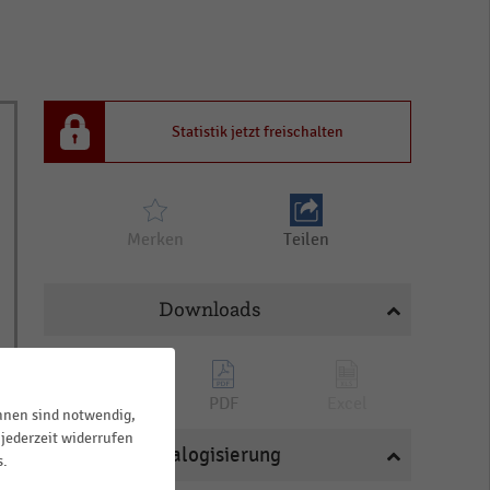
Statistik jetzt freischalten
Merken
Teilen
Downloads
PNG
PDF
Excel
ihnen sind notwendig,
jederzeit widerrufen
Katalogisierung
s.