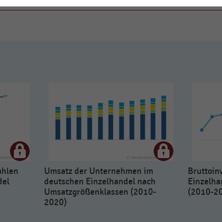
ahlen
Umsatz der Unternehmen im
Bruttoin
del
deutschen Einzelhandel nach
Einzelha
Umsatzgrößenklassen (2010-
(2010-2
2020)