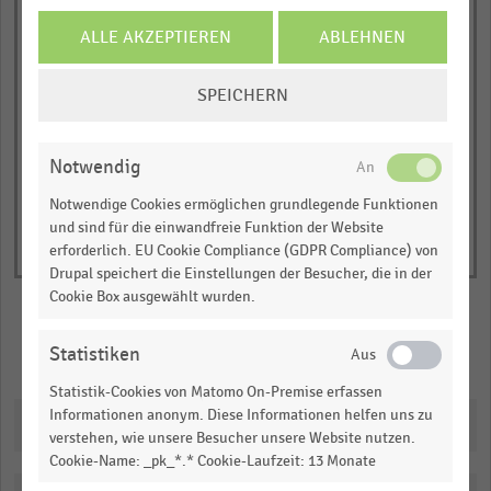
chart
Siedlungsabfallaufkommen
Siedlungsabfallaufkommen
Siedlungsabfallaufkommen
insgesamt
zur Verwertung
zur Beseitigung
JETZT INFORMIEREN
ALLE AKZEPTIEREN
ABLEHNEN
has
Siedlungsabfälle insgesamt
davon Haushaltsabfälle
1
COOKIE-
© Handelsdaten 2026
Y
SPEICHERN
End
EINSTELLUNGEN
of
axis
ÄNDERN
interactive
displaying
chart
Notwendig
Menge
in
Notwendige Cookies ermöglichen grundlegende Funktionen
und sind für die einwandfreie Funktion der Website
Millionen
erforderlich. EU Cookie Compliance (GDPR Compliance) von
Tonnen.
Drupal speichert die Einstellungen der Besucher, die in der
Range:
Cookie Box ausgewählt wurden.
0
to
Statistiken
Merken
Teilen
1.0889165331853943.
Statistik-Cookies von Matomo On-Premise erfassen
View
as
Informationen anonym. Diese Informationen helfen uns zu
Downloads
data
verstehen, wie unsere Besucher unsere Website nutzen.
table.
Cookie-Name: _pk_*.* Cookie-Laufzeit: 13 Monate