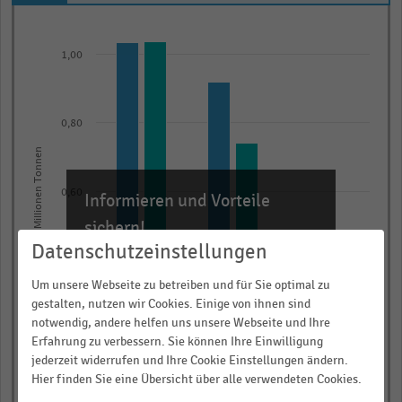
Bar
Chart
graphic.
chart
1,00
with
2
data
series.
0,80
The
Menge in Millionen Tonnen
chart
has
0,60
Informieren und Vorteile
1
sichern!
X
Datenschutzeinstellungen
axis
Für Ihre bequeme und umfassende
0,40
Recherche:
displaying
Um unsere Webseite zu betreiben und für Sie optimal zu
categories.
gestalten, nutzen wir Cookies. Einige von ihnen sind
Über 300.000 Daten und Kennzahlen
Range:
notwendig, andere helfen uns unsere Webseite und Ihre
0,20
Rund 25.000 Statistiken
Erfahrung zu verbessern. Sie können Ihre Einwilligung
3
Download als Excel, PNG, PDF
jederzeit widerrufen und Ihre Cookie Einstellungen ändern.
categories.
Hier finden Sie eine Übersicht über alle verwendeten Cookies.
… und vieles mehr!
The
0,00