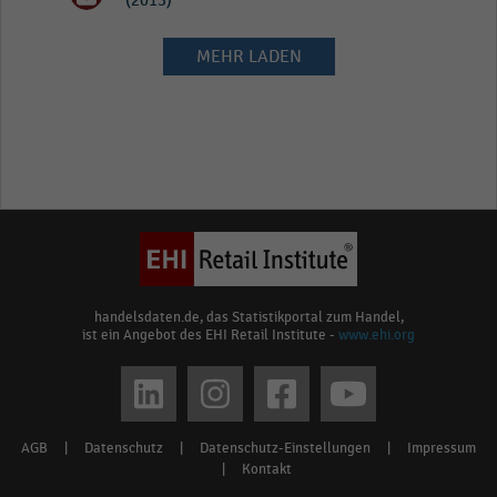
(2013)
MEHR LADEN
handelsdaten.de, das Statistikportal zum Handel,
ist ein Angebot des EHI Retail Institute -
www.ehi.org
Social
media
AGB
|
Datenschutz
|
Datenschutz-Einstellungen
|
Impressum
Footer
links
|
Kontakt