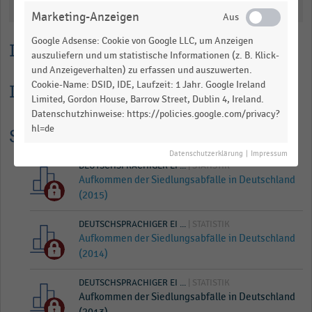
Katalogisierung
Marketing-Anzeigen
Google Adsense: Cookie von Google LLC, um Anzeigen
Lesehilfe
auszuliefern und um statistische Informationen (z. B. Klick-
und Anzeigeverhalten) zu erfassen und auszuwerten.
Cookie-Name: DSID, IDE, Laufzeit: 1 Jahr. Google Ireland
Informationen zur Statistik
Limited, Gordon House, Barrow Street, Dublin 4, Ireland.
Datenschutzhinweise: https://policies.google.com/privacy?
hl=de
Statistik Historie
Datenschutzerklärung
|
Impressum
DEUTSCHSPRACHIGER EI ...
| STATISTIK
Aufkommen der Siedlungsabfälle in Deutschland
(2015)
DEUTSCHSPRACHIGER EI ...
| STATISTIK
Aufkommen der Siedlungsabfälle in Deutschland
(2014)
DEUTSCHSPRACHIGER EI ...
| STATISTIK
Aufkommen der Siedlungsabfälle in Deutschland