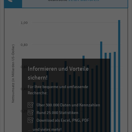
Bar
Chart
graphic.
chart
1,00
with
20
bars.
0,80
The
Nettoumsatz (in Milliarden US-Dollar)
chart
has
Informieren und Vorteile
0,60
1
X
sichern!
axis
Für Ihre bequeme und umfassende
0,40
displaying
Recherche:
categories.
Über 300.000 Daten und Kennzahlen
Range:
0,20
Rund 25.000 Statistiken
20
categories.
Download als Excel, PNG, PDF
The
… und vieles mehr!