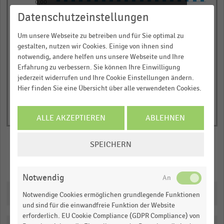
0,00
chart
Q1 2018/19
Q3 2020/21
Q3 2018/19
Q1 2021/22
Q1 2019/20
Q3 2021/22
Q1 2017/18
Q3 2019/20
Q3 2017/18
Q1 2020/21
Datenschutzeinstellungen
has
JETZT INFORMIEREN
1
Um unsere Webseite zu betreiben und für Sie optimal zu
© Handelsdaten 2026
Y
End
gestalten, nutzen wir Cookies. Einige von ihnen sind
of
axis
notwendig, andere helfen uns unsere Webseite und Ihre
interactive
Erfahrung zu verbessern. Sie können Ihre Einwilligung
displaying
chart
jederzeit widerrufen und Ihre Cookie Einstellungen ändern.
Nettoumsatz
Hier finden Sie eine Übersicht über alle verwendeten Cookies.
(in
Milliarden
US-
ALLE AKZEPTIEREN
ABLEHNEN
Dollar).
COOKIE-
Range:
SPEICHERN
EINSTELLUNGEN
0
Merken
Teilen
ÄNDERN
to
Notwendig
1.0737299999999999.
Downloads
View
Notwendige Cookies ermöglichen grundlegende Funktionen
as
und sind für die einwandfreie Funktion der Website
data
erforderlich. EU Cookie Compliance (GDPR Compliance) von
table.