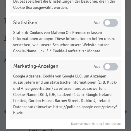
Drupal speichert die Einstellungen der Besucher, die in der
Katalogisierung
Cookie Box ausgewählt wurden.
Lesehilfe
Statistiken
Statistik-Cookies von Matomo On-Premise erfassen
Informationen zur Statistik
Informationen anonym. Diese Informationen helfen uns zu
verstehen, wie unsere Besucher unsere Website nutzen.
Cookie-Name: _pk_*.* Cookie-Laufzeit: 13 Monate
Ausgewählte Statistiken
Marketing-Anzeigen
Google Adsense: Cookie von Google LLC, um Anzeigen
auszuliefern und um statistische Informationen (z. B. Klick-
und Anzeigeverhalten) zu erfassen und auszuwerten.
Cookie-Name: DSID, IDE, Laufzeit: 1 Jahr. Google Ireland
Limited, Gordon House, Barrow Street, Dublin 4, Ireland.
Datenschutzhinweise: https://policies.google.com/privacy?
hl=de
Datenschutzerklärung
|
Impressum
Gewinn des Großhändlers Costco