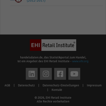
(2012-2017)
handelsdaten.de, das Statistikportal zum Handel,
ist ein Angebot des EHI Retail Institute -
www.ehi.org
Social
media
AGB
|
Datenschutz
|
Datenschutz-Einstellungen
|
Impressum
Footer
links
|
Kontakt
menu
© 2026, EHI Retail Institute
Alle Rechte vorbehalten