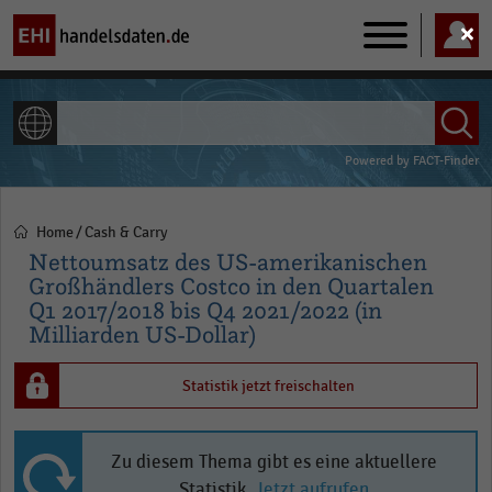
Main
navigation
ALLE INHALTE
Powered by
FACT-Finder
Home
Cash & Carry
Pfadnavigation
Nettoumsatz des US-amerikanischen
Großhändlers Costco in den Quartalen
Q1 2017/2018 bis Q4 2021/2022 (in
Milliarden US-Dollar)
Statistik jetzt freischalten
Zu diesem Thema gibt es eine aktuellere
Statistik.
Jetzt aufrufen