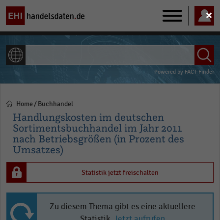
Main
navigation
ALLE INHALTE
Powered by
FACT-Finder
Home
Buchhandel
Pfadnavigation
Handlungskosten im deutschen
Sortimentsbuchhandel im Jahr 2011
nach Betriebsgrößen (in Prozent des
Umsatzes)
Statistik jetzt freischalten
Zu diesem Thema gibt es eine aktuellere
Statistik.
Jetzt aufrufen