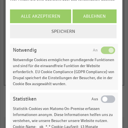
The
… und vieles mehr!
chart
ALLE AKZEPTIEREN
ABLEHNEN
has
JETZT INFORMIEREN
Personalkosten ohne Untermehmerlohn
1
Personalkosten inklusive Untermehmerlohn
COOKIE-
Miete/Mietwert
Y
SPEICHERN
EINSTELLUNGEN
© Handelsdaten 2026
axis
End
ÄNDERN
of
displaying
interactive
Notwendig
Kostenanteile
chart
in
Notwendige Cookies ermöglichen grundlegende Funktionen
und sind für die einwandfreie Funktion der Website
Prozent
erforderlich. EU Cookie Compliance (GDPR Compliance) von
des
Drupal speichert die Einstellungen der Besucher, die in der
Umsatzes.
Cookie Box ausgewählt wurden.
Range:
0
Statistiken
to
Merken
Teilen
Statistik-Cookies von Matomo On-Premise erfassen
1.0703049999999998.
Informationen anonym. Diese Informationen helfen uns zu
View
verstehen, wie unsere Besucher unsere Website nutzen.
as
Downloads
data
Cookie-Name: _pk_*.* Cookie-Laufzeit: 13 Monate