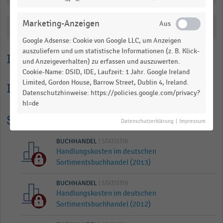
table.
Marketing-Anzeigen
Katalogisierung
Google Adsense: Cookie von Google LLC, um Anzeigen
auszuliefern und um statistische Informationen (z. B. Klick-
Lesehilfe
und Anzeigeverhalten) zu erfassen und auszuwerten.
Cookie-Name: DSID, IDE, Laufzeit: 1 Jahr. Google Ireland
Limited, Gordon House, Barrow Street, Dublin 4, Ireland.
Informationen zur Statistik
Datenschutzhinweise: https://policies.google.com/privacy?
hl=de
Statistik Historie
Datenschutzerklärung
|
Impressum
BUCHHANDEL
| STATISTIK
Handlungskosten im deutschen
Sortimentsbuchhandel (2013)
BUCHHANDEL
| STATISTIK
Handlungskosten im deutschen
Sortimentsbuchhandel (2012)