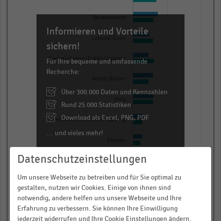
The
chart
Bauelemente
has
Informieren und Vorteile
1
Lebend Grün
sichern!
Y
Gartenchemie/Erden/Saatgut
Für Ihre bequeme und umfassende
axis
Recherche:
displaying
Wand/Boden
Bruttoumsatz
Über 300.000 Daten und Kennzahlen
Holz
in
Rund 25.000 Statistiken
Millionen
Download als Excel, PNG, PDF
Technik/Büro/Unterhaltung
Euro.
… und vieles mehr!
Range:
Fliesen
0
Datenschutzeinstellungen
JETZT INFORMIEREN
Freizeit/Saisonware
to
1.020075.
Um unsere Webseite zu betreiben und für Sie optimal zu
Möbel
gestalten, nutzen wir Cookies. Einige von ihnen sind
View
as
notwendig, andere helfen uns unsere Webseite und Ihre
Wohnen/Deko
data
Erfahrung zu verbessern. Sie können Ihre Einwilligung
table.
jederzeit widerrufen und Ihre Cookie Einstellungen ändern.