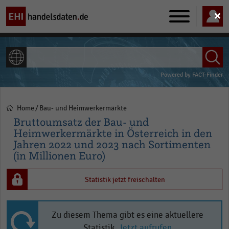
Main
navigation
ALLE INHALTE
Powered by
FACT-Finder
Home
Bau- und Heimwerkermärkte
Pfadnavigation
Bruttoumsatz der Bau- und
Heimwerkermärkte in Österreich in den
Jahren 2022 und 2023 nach Sortimenten
(in Millionen Euro)
Statistik jetzt freischalten
Zu diesem Thema gibt es eine aktuellere
Statistik.
Jetzt aufrufen