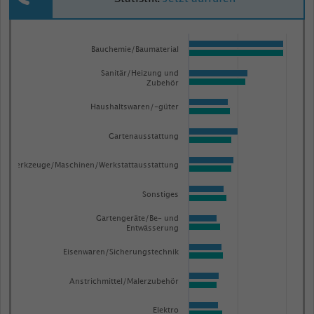
Bar
Chart
graphic.
chart
Bauchemie/Baumaterial
with
Sanitär/Heizung und
2
Zubehör
data
series.
Haushaltswaren/-güter
The
Gartenausstattung
chart
has
Werkzeuge/Maschinen/Werkstattausstattung
1
X
Sonstiges
axis
Gartengeräte/Be- und
displaying
Entwässerung
categories.
Eisenwaren/Sicherungstechnik
Range:
22
Anstrichmittel/Malerzubehör
categories.
Elektro