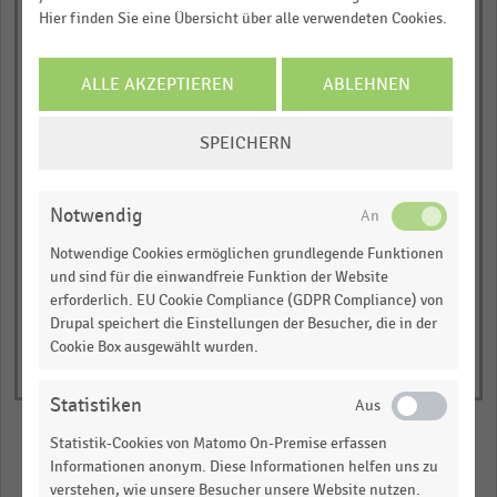
Automotive
Hier finden Sie eine Übersicht über alle verwendeten Cookies.
Gartenmöbel
ALLE AKZEPTIEREN
ABLEHNEN
0,0
0,5
1,0
COOKIE-
Bruttoumsatz in Millionen
SPEICHERN
Euro
EINSTELLUNGEN
ÄNDERN
2022
2023
© Handelsdaten 2026
Notwendig
End
of
Notwendige Cookies ermöglichen grundlegende Funktionen
interactive
chart
und sind für die einwandfreie Funktion der Website
erforderlich. EU Cookie Compliance (GDPR Compliance) von
Drupal speichert die Einstellungen der Besucher, die in der
Cookie Box ausgewählt wurden.
Statistiken
Statistik-Cookies von Matomo On-Premise erfassen
Informationen anonym. Diese Informationen helfen uns zu
Merken
Teilen
verstehen, wie unsere Besucher unsere Website nutzen.