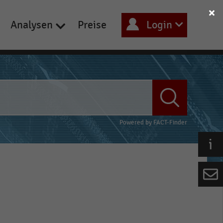
Analysen
Preise
Login
Powered by
FACT-Finder