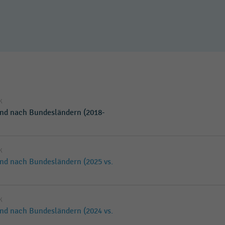
K
and nach Bundesländern (2018-
K
nd nach Bundesländern (2025 vs.
K
nd nach Bundesländern (2024 vs.