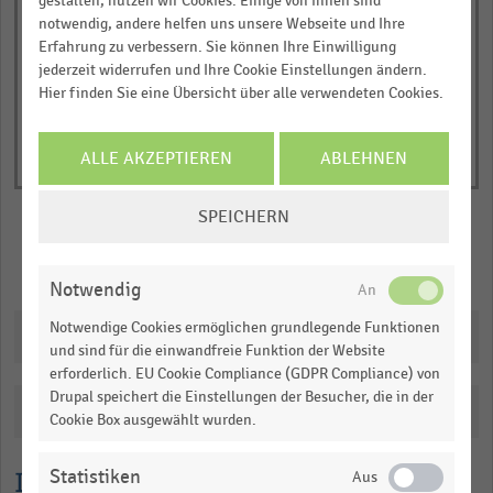
gestalten, nutzen wir Cookies. Einige von ihnen sind
Y
End
notwendig, andere helfen uns unsere Webseite und Ihre
of
axis
interactive
Erfahrung zu verbessern. Sie können Ihre Einwilligung
displaying
chart
jederzeit widerrufen und Ihre Cookie Einstellungen ändern.
Durchschnittliche
Hier finden Sie eine Übersicht über alle verwendeten Cookies.
Verkaufsfläche
in
ALLE AKZEPTIEREN
ABLEHNEN
Quadratmetern.
Range:
COOKIE-
SPEICHERN
0
EINSTELLUNGEN
to
ÄNDERN
Merken
Teilen
1.078245.
Notwendig
View
as
Notwendige Cookies ermöglichen grundlegende Funktionen
Downloads
data
und sind für die einwandfreie Funktion der Website
table.
erforderlich. EU Cookie Compliance (GDPR Compliance) von
Drupal speichert die Einstellungen der Besucher, die in der
Katalogisierung
Cookie Box ausgewählt wurden.
Lesehilfe
Statistiken