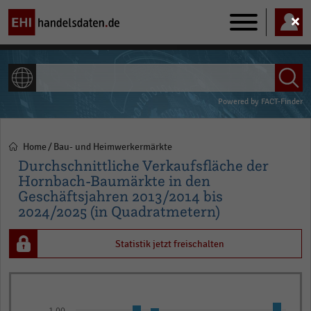
Main
navigation
ALLE INHALTE
Powered by
FACT-Finder
Home
Bau- und Heimwerkermärkte
Pfadnavigation
Durchschnittliche Verkaufsfläche der
Hornbach-Baumärkte in den
Geschäftsjahren 2013/2014 bis
2024/2025 (in Quadratmetern)
Statistik jetzt freischalten
Bar
Chart
graphic.
chart