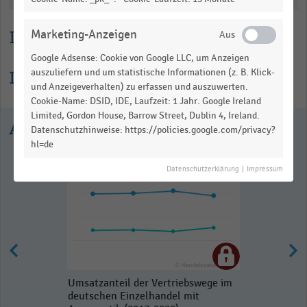
Lesehilfe
Marketing-Anzeigen
Google Adsense: Cookie von Google LLC, um Anzeigen
auszuliefern und um statistische Informationen (z. B. Klick-
Informationen zur Statistik
und Anzeigeverhalten) zu erfassen und auszuwerten.
Cookie-Name: DSID, IDE, Laufzeit: 1 Jahr. Google Ireland
Limited, Gordon House, Barrow Street, Dublin 4, Ireland.
Ausgewählte Statistiken
Datenschutzhinweise: https://policies.google.com/privacy?
hl=de
Datenschutzerklärung
|
Impressum
Umsatzanteil der Vertriebswege im
deutschen Einzelhandel mit