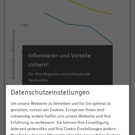
with
3
lines.
The
0,80
chart
Bruttoumsatz in Millionen Euro
has
1
X
0,60
Informieren und Vorteile
axis
sichern!
displaying
Für Ihre bequeme und umfassende
categories.
Recherche:
0,40
Range:
Datenschutzeinstellungen
4
Über 300.000 Daten und Kennzahlen
categories.
Rund 25.000 Statistiken
Um unsere Webseite zu betreiben und für Sie optimal zu
The
Download als Excel, PNG, PDF
0,20
gestalten, nutzen wir Cookies. Einige von ihnen sind
chart
notwendig, andere helfen uns unsere Webseite und Ihre
… und vieles mehr!
has
Erfahrung zu verbessern. Sie können Ihre Einwilligung
2017
2018
2019
2020
jederzeit widerrufen und Ihre Cookie Einstellungen ändern.
1
JETZT INFORMIEREN
Augenoptiker/Filialisten