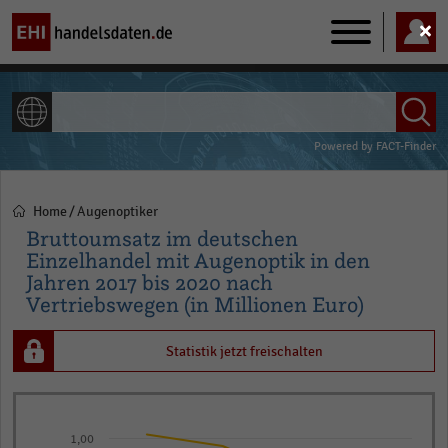
Main
navigation
ALLE INHALTE
Powered by
FACT-Finder
Home
Augenoptiker
Pfadnavigation
Bruttoumsatz im deutschen
Einzelhandel mit Augenoptik in den
Jahren 2017 bis 2020 nach
Vertriebswegen (in Millionen Euro)
Statistik jetzt freischalten
Line
Chart
graphic.
chart
1,00