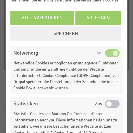
Hier finden Sie eine Übersicht über alle verwendeten Cookies.
Y
Kauf-/Warenhäuser, Internet-Pure-Player, SB-
Warenhäuser/Verbrauchermärkte, Sonstige
axis
Gesamtmarkt
displaying
ALLE AKZEPTIEREN
ABLEHNEN
© Handelsdaten 2026
End
Bruttoumsatz
of
COOKIE-
in
interactive
SPEICHERN
chart
EINSTELLUNGEN
Millionen
ÄNDERN
Euro.
Notwendig
Range:
0.11951352941176469
Notwendige Cookies ermöglichen grundlegende Funktionen
to
und sind für die einwandfreie Funktion der Website
1.0511469747899158.
erforderlich. EU Cookie Compliance (GDPR Compliance) von
Drupal speichert die Einstellungen der Besucher, die in der
View
as
Cookie Box ausgewählt wurden.
Merken
Teilen
data
table.
Statistiken
Downloads
Statistik-Cookies von Matomo On-Premise erfassen
Informationen anonym. Diese Informationen helfen uns zu
verstehen, wie unsere Besucher unsere Website nutzen.
Katalogisierung
Cookie-Name: _pk_*.* Cookie-Laufzeit: 13 Monate