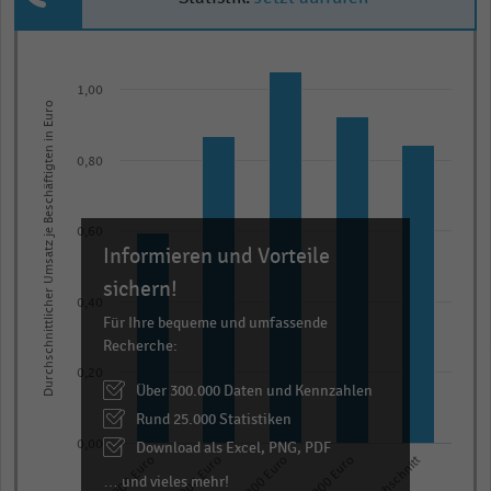
Bar
Chart
graphic.
chart
1,00
with
Durchschnittlicher Umsatz je Beschäftigten in Euro
5
bars.
0,80
The
chart
has
0,60
Informieren und Vorteile
1
X
sichern!
0,40
axis
Für Ihre bequeme und umfassende
displaying
Recherche:
categories.
0,20
Über 300.000 Daten und Kennzahlen
Range:
Rund 25.000 Statistiken
5
categories.
Download als Excel, PNG, PDF
0,00
Durchschnitt
The
… und vieles mehr!