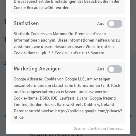
Drupal speichert die Einstellungen der Besucher, die in der
Katalogisierung
table.
Cookie Box ausgewählt wurden.
Lesehilfe
Statistiken
Statistik-Cookies von Matomo On-Premise erfassen
Informationen zur Statistik
Informationen anonym. Diese Informationen helfen uns zu
verstehen, wie unsere Besucher unsere Website nutzen.
Cookie-Name: _pk_*.* Cookie-Laufzeit: 13 Monate
Ausgewählte Statistiken
Marketing-Anzeigen
Google Adsense: Cookie von Google LLC, um Anzeigen
auszuliefern und um statistische Informationen (z. B. Klick-
und Anzeigeverhalten) zu erfassen und auszuwerten.
Cookie-Name: DSID, IDE, Laufzeit: 1 Jahr. Google Ireland
Limited, Gordon House, Barrow Street, Dublin 4, Ireland.
Datenschutzhinweise: https://policies.google.com/privacy?
hl=de
Datenschutzerklärung
|
Impressum
Anzahl der Augenoptik-Betriebe in