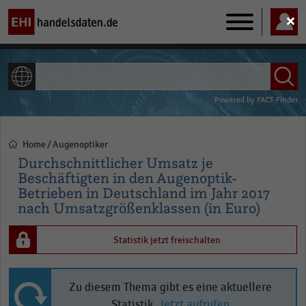
Main
navigation
ALLE INHALTE
Powered by
FACT-Finder
Home
Augenoptiker
Pfadnavigation
Durchschnittlicher Umsatz je
Beschäftigten in den Augenoptik-
Betrieben in Deutschland im Jahr 2017
nach Umsatzgrößenklassen (in Euro)
Statistik jetzt freischalten
Zu diesem Thema gibt es eine aktuellere
Statistik.
Jetzt aufrufen