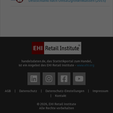
Deutschland nach Umsatzgrößenklassen (2015)
handelsdaten.de, das Statistikportal zum Handel,
ist ein Angebot des EHI Retail Institute -
www.ehi.org
Social
media
AGB
|
Datenschutz
|
Datenschutz-Einstellungen
|
Impressum
Footer
links
|
Kontakt
menu
© 2026, EHI Retail Institute
Alle Rechte vorbehalten