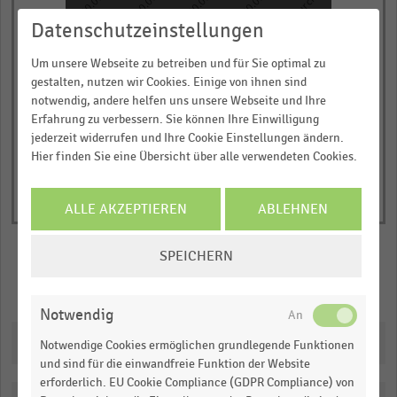
125.000 bis 250.000 Euro
über 750.000 Euro
250.000 bis 500.000 Euro
500.000 bis 750.000 Euro
chart
Datenschutzeinstellungen
has
JETZT INFORMIEREN
1
Um unsere Webseite zu betreiben und für Sie optimal zu
© Handelsdaten 2026
Y
End
gestalten, nutzen wir Cookies. Einige von ihnen sind
of
axis
notwendig, andere helfen uns unsere Webseite und Ihre
interactive
Erfahrung zu verbessern. Sie können Ihre Einwilligung
displaying
chart
jederzeit widerrufen und Ihre Cookie Einstellungen ändern.
Durchschnittlicher
Hier finden Sie eine Übersicht über alle verwendeten Cookies.
Umsatz
je
Beschäftigten
ALLE AKZEPTIEREN
ABLEHNEN
in
COOKIE-
Euro.
SPEICHERN
EINSTELLUNGEN
Range:
Merken
Teilen
ÄNDERN
0
Notwendig
to
Downloads
1.102395.
Notwendige Cookies ermöglichen grundlegende Funktionen
und sind für die einwandfreie Funktion der Website
View
as
erforderlich. EU Cookie Compliance (GDPR Compliance) von
data