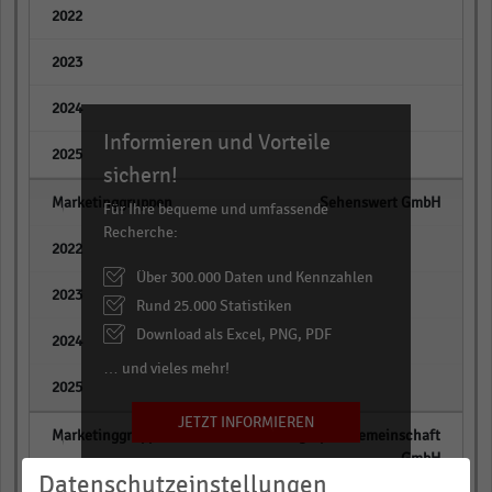
empty
empty
empty
Informieren und Vorteile
empty
sichern!
Sehenswert GmbH
Für Ihre bequeme und umfassende
Recherche:
empty
Über 300.000 Daten und Kennzahlen
empty
Rund 25.000 Statistiken
Download als Excel, PNG, PDF
empty
… und vieles mehr!
empty
JETZT INFORMIEREN
Grebing Optik Gemeinschaft
GmbH
Datenschutzeinstellungen