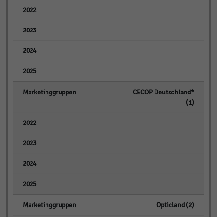
empty
empty
empty
empty
CECOP Deutschland*
(1)
empty
empty
empty
empty
Opticland (2)