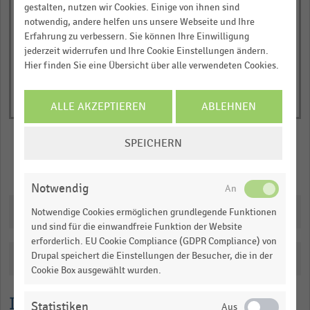
Y
End
gestalten, nutzen wir Cookies. Einige von ihnen sind
of
axis
notwendig, andere helfen uns unsere Webseite und Ihre
interactive
Erfahrung zu verbessern. Sie können Ihre Einwilligung
displaying
chart
jederzeit widerrufen und Ihre Cookie Einstellungen ändern.
Anzahl
Hier finden Sie eine Übersicht über alle verwendeten Cookies.
der
Auszubildenden
ALLE AKZEPTIEREN
ABLEHNEN
(absolut).
Range:
COOKIE-
0
SPEICHERN
EINSTELLUNGEN
to
Merken
Teilen
ÄNDERN
1.100505.
Notwendig
View
as
Downloads
Notwendige Cookies ermöglichen grundlegende Funktionen
data
und sind für die einwandfreie Funktion der Website
table.
erforderlich. EU Cookie Compliance (GDPR Compliance) von
Drupal speichert die Einstellungen der Besucher, die in der
Katalogisierung
Cookie Box ausgewählt wurden.
Lesehilfe
Statistiken