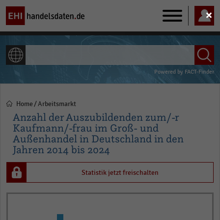
Main
navigation
ALLE INHALTE
Powered by
FACT-Finder
Home
Arbeitsmarkt
Pfadnavigation
Anzahl der Auszubildenden zum/-r
Kaufmann/-frau im Groß- und
Außenhandel in Deutschland in den
Jahren 2014 bis 2024
Statistik jetzt freischalten
Bar
Chart
graphic.
chart