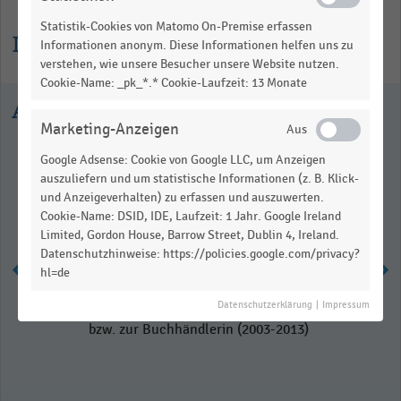
Statistik-Cookies von Matomo On-Premise erfassen
Informationen zur Statistik
Informationen anonym. Diese Informationen helfen uns zu
verstehen, wie unsere Besucher unsere Website nutzen.
Cookie-Name: _pk_*.* Cookie-Laufzeit: 13 Monate
Ausgewählte Statistiken
Marketing-Anzeigen
Google Adsense: Cookie von Google LLC, um Anzeigen
auszuliefern und um statistische Informationen (z. B. Klick-
und Anzeigeverhalten) zu erfassen und auszuwerten.
Cookie-Name: DSID, IDE, Laufzeit: 1 Jahr. Google Ireland
Limited, Gordon House, Barrow Street, Dublin 4, Ireland.
Datenschutzhinweise: https://policies.google.com/privacy?
hl=de
Datenschutzerklärung
|
Impressum
Auszubildende zum Buchhändler
bzw. zur Buchhändlerin (2003-2013)