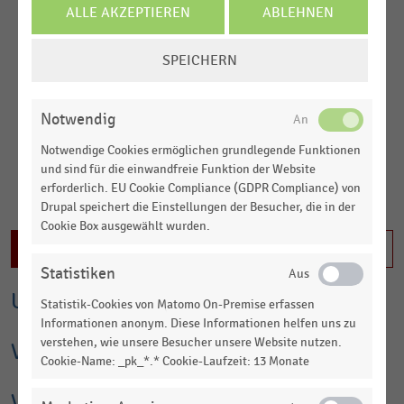
ALLE AKZEPTIEREN
ABLEHNEN
weltweit größte Einzelhandelskonzern. Das 1962 gegründete
Unternehmen ist seit 1970 an der Börse und seit 1972 an der
COOKIE-
NYSE gelistet. Walmart beschäftigt weltweit über zwei
SPEICHERN
EINSTELLUNGEN
Millionen Mitarbeiter:innen und ist damit der größte private
ÄNDERN
Arbeitgeber der Welt.
Notwendig
Inhalte im Tarif Business XL sichtbar. Jetzt einloggen oder
informieren
Notwendige Cookies ermöglichen grundlegende Funktionen
und sind für die einwandfreie Funktion der Website
erforderlich. EU Cookie Compliance (GDPR Compliance) von
MEHR LADEN
Drupal speichert die Einstellungen der Besucher, die in der
Cookie Box ausgewählt wurden.
Inhalt nicht freigeschaltet
Statistiken
Umsatz und Finanzkennzahlen
Statistik-Cookies von Matomo On-Premise erfassen
Informationen anonym. Diese Informationen helfen uns zu
verstehen, wie unsere Besucher unsere Website nutzen.
Vertriebsnetz
Cookie-Name: _pk_*.* Cookie-Laufzeit: 13 Monate
Verkaufsfläche