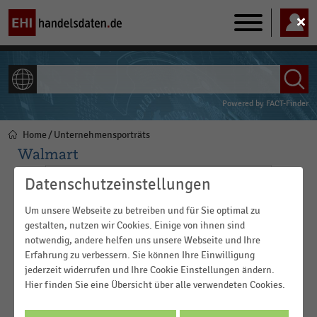
Main
navigation
ALLE INHALTE
Powered by
FACT-Finder
Home
Unternehmensporträts
Pfadnavigation
Walmart
Datenschutzeinstellungen
Um unsere Webseite zu betreiben und für Sie optimal zu
gestalten, nutzen wir Cookies. Einige von ihnen sind
notwendig, andere helfen uns unsere Webseite und Ihre
Erfahrung zu verbessern. Sie können Ihre Einwilligung
jederzeit widerrufen und Ihre Cookie Einstellungen ändern.
Hier finden Sie eine Übersicht über alle verwendeten Cookies.
Walmart Inc. mit Sitz in Bentonville (Arkansas, USA) ist der