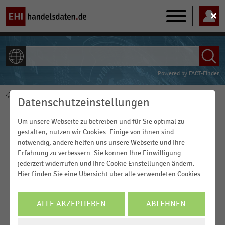
Main
navigation
ALLE INHALTE
Powered by
FACT-Finder
Home
Unternehmensporträts
Pfadnavigation
Datenschutzeinstellungen
Tedi
Um unsere Webseite zu betreiben und für Sie optimal zu
gestalten, nutzen wir Cookies. Einige von ihnen sind
notwendig, andere helfen uns unsere Webseite und Ihre
Erfahrung zu verbessern. Sie können Ihre Einwilligung
jederzeit widerrufen und Ihre Cookie Einstellungen ändern.
Hier finden Sie eine Übersicht über alle verwendeten Cookies.
ALLE AKZEPTIEREN
ABLEHNEN
Tedi, 2004 in Dortmund gegründet, ist ein deutsches
COOKIE-