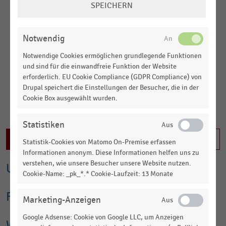
SPEICHERN
Handelsunternehmen der Nonfood-Branche. Seit 2021 gehört
EINSTELLUNGEN
Tedi vollständig der B.H. Holding GmbH (Heinig-Familie).
ÄNDERN
Das Unternehmen ist im Non-Food-Einzelhandel in 15
Notwendig
europäischen Ländern tätig, darunter Deutschland, Tschechien,
Notwendige Cookies ermöglichen grundlegende Funktionen
Spanien, Kroatien, Italien, Österreich, Polen, Slowenien und die
und sind für die einwandfreie Funktion der Website
Slowakei. Tedi bietet ein breites Sortiment preisgünstiger
erforderlich. EU Cookie Compliance (GDPR Compliance) von
Haushalts-, Party- und Heimwerkerartikel sowie Drogerie- und
Drupal speichert die Einstellungen der Besucher, die in der
Kosmetikprodukte an und setzt dabei sowohl auf
Cookie Box ausgewählt wurden.
Markenprodukte als auch auf Eigenmarken.
MEHR LADEN
Inhalte im Tarif Business XL sichtbar. Jetzt einloggen oder
Statistiken
informieren
Inhalt nicht freigeschaltet
Statistik-Cookies von Matomo On-Premise erfassen
Informationen anonym. Diese Informationen helfen uns zu
verstehen, wie unsere Besucher unsere Website nutzen.
Umsatz
Cookie-Name: _pk_*.* Cookie-Laufzeit: 13 Monate
Filialzahlen
Marketing-Anzeigen
Google Adsense: Cookie von Google LLC, um Anzeigen
Weitere Statistiken und Kennzahlen