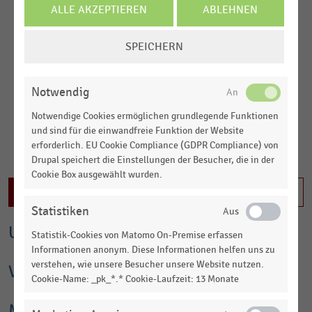
ALLE AKZEPTIEREN
ABLEHNEN
Sitz in Bocholt (NRW). Das Unternehmen hat sich über mehrere
Generationen vom lokalen Fahrradfachhändler über den
COOKIE-
Versandhandel zu einem international ausgerichteten,
SPEICHERN
EINSTELLUNGEN
digitalen Omnichannel-Unternehmen entwickelt. Der erste
ÄNDERN
Versandkatalog erschien 1982; 2005 eröffnete Rose den
großflächigen Flagship-Store „Biketown" in Bocholt, ab 2011
Notwendig
erfolgte der Übergang zur Eigenmontage unter der Marke
Notwendige Cookies ermöglichen grundlegende Funktionen
„Rose".
und sind für die einwandfreie Funktion der Website
Gegenstand des Unternehmens ist die Entwicklung und der
erforderlich. EU Cookie Compliance (GDPR Compliance) von
Vertrieb von Fahrrädern, Ersatzteilen und Fahrradzubehör
MEHR LADEN
Drupal speichert die Einstellungen der Besucher, die in der
sowie Radsportbekleidung unter der Marke „Rose" sowie der
Cookie Box ausgewählt wurden.
Handel mit Drittmarken im Zubehör- und Bekleidungssegment.
Inhalt nicht freigeschaltet
Die Muttergesellschaft des Konzerns ist die Erwin Rose GmbH
Statistiken
& Co. KG, Bocholt. Geschäftsführer sind Erwin Rose, Stefanie
Umsatz und Finanzkennzahlen
Rose und Thorsten Heckrath-Rose.
Statistik-Cookies von Matomo On-Premise erfassen
Informationen anonym. Diese Informationen helfen uns zu
Produkte und Produktentwicklung
verstehen, wie unsere Besucher unsere Website nutzen.
Vertriebsnetz
Cookie-Name: _pk_*.* Cookie-Laufzeit: 13 Monate
Rose Bikes entwickelt und konzipiert Rennräder,
Mountainbikes, Gravelbikes und Trekkingbikes – einschließlich
Mitarbeiter
E-Bike-Varianten in allen Kategorien – am Hauptsitz in Bocholt.