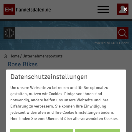
Main
navigation
ALLE INHALTE
Powered by
FACT-Finder
Home
Unternehmensporträts
Pfadnavigation
Rose Bikes
Datenschutzeinstellungen
Um unsere Webseite zu betreiben und für Sie optimal zu
gestalten, nutzen wir Cookies. Einige von ihnen sind
notwendig, andere helfen uns unsere Webseite und Ihre
Erfahrung zu verbessern. Sie können Ihre Einwilligung
jederzeit widerrufen und Ihre Cookie Einstellungen ändern.
Hier finden Sie eine Übersicht über alle verwendeten Cookies.
Rose Bikes ist ein 1907 gegründetes Familienunternehmen mit