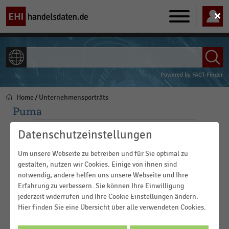
Main
navigation
ALLE INHALTE
Powered by
FACT-Finder
Home
Unternehmensporträts
Pfadnavigation
Puma
Datenschutzeinstellungen
Um unsere Webseite zu betreiben und für Sie optimal zu
gestalten, nutzen wir Cookies. Einige von ihnen sind
notwendig, andere helfen uns unsere Webseite und Ihre
Erfahrung zu verbessern. Sie können Ihre Einwilligung
jederzeit widerrufen und Ihre Cookie Einstellungen ändern.
Hier finden Sie eine Übersicht über alle verwendeten Cookies.
Puma mit Sitz in Herzogenaurach im mittelfränkischen