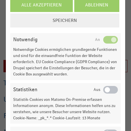
ALLE AKZEPTIEREN
ABLEHNEN
Landkreis Erlangen-Höchstadt ist ein Sportartikelanbieter und
Hersteller von Schuhen, Textilien und Accessoires.
COOKIE-
SPEICHERN
Inhalte im Tarif Business XL sichtbar. Jetzt einloggen oder
EINSTELLUNGEN
informieren
ÄNDERN
Notwendig
Notwendige Cookies ermöglichen grundlegende Funktionen
und sind für die einwandfreie Funktion der Website
erforderlich. EU Cookie Compliance (GDPR Compliance) von
Inhalt nicht freigeschaltet
Drupal speichert die Einstellungen der Besucher, die in der
Cookie Box ausgewählt wurden.
Top-Statistiken
Statistiken
Umsatz
Statistik-Cookies von Matomo On-Premise erfassen
Informationen anonym. Diese Informationen helfen uns zu
verstehen, wie unsere Besucher unsere Website nutzen.
Finanzkennzahlen
Cookie-Name: _pk_*.* Cookie-Laufzeit: 13 Monate