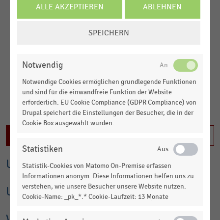
ALLE AKZEPTIEREN
ABLEHNEN
Bekleidungsunternehmen mit Hauptsitz in Sursee, Schweiz. Sie
ist an der SIX Swiss Exchange börsennotiert und umfasst die
COOKIE-
Marken Calida, Aubade und Cosabella im Wäschesegment. Im
SPEICHERN
EINSTELLUNGEN
Jahr 2020 verkaufte die Calida Group die Surf- und Lifestyle-
ÄNDERN
Marke Oxbow an die französische Rainbow SAS. Im
darauffolgenden Jahr ging die Outdoor-Marke der Millet
Notwendig
Mountain Group zurück an die Gründerfamilie. Im Jahr 2024
Notwendige Cookies ermöglichen grundlegende Funktionen
folgte der Verkauf der Outdoor-Möbelmarke Lafuma Mobilier
und sind für die einwandfreie Funktion der Website
an das französische Unternehmen Peugeot Frères Industrie.
erforderlich. EU Cookie Compliance (GDPR Compliance) von
Die Marken Calida, Aubade und Cosabella sind im gehobenen
MEHR LADEN
Drupal speichert die Einstellungen der Besucher, die in der
Segment der Tag- und Nachtwäsche bzw. Luxuslingerie
Cookie Box ausgewählt wurden.
angesiedelt und werden in rund 70 Ländern über den
Inhalt nicht freigeschaltet
Fachhandel, Warenhäuser sowie eigene Stores vertrieben.
Statistiken
Umsatz und Finanzkennzahlen
Inhalte im Tarif Business XL sichtbar. Jetzt einloggen oder
Statistik-Cookies von Matomo On-Premise erfassen
informieren
Informationen anonym. Diese Informationen helfen uns zu
verstehen, wie unsere Besucher unsere Website nutzen.
Umsatz nach Segmenten
Cookie-Name: _pk_*.* Cookie-Laufzeit: 13 Monate
Verkaufsstellen