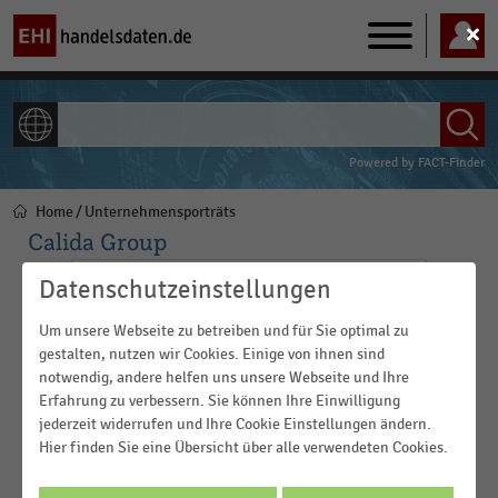
Main
navigation
ALLE INHALTE
Powered by
FACT-Finder
Home
Unternehmensporträts
Pfadnavigation
Calida Group
Datenschutzeinstellungen
Um unsere Webseite zu betreiben und für Sie optimal zu
gestalten, nutzen wir Cookies. Einige von ihnen sind
notwendig, andere helfen uns unsere Webseite und Ihre
Erfahrung zu verbessern. Sie können Ihre Einwilligung
jederzeit widerrufen und Ihre Cookie Einstellungen ändern.
Hier finden Sie eine Übersicht über alle verwendeten Cookies.
Die Calida Group ist ein weltweit tätiges Wäsche- und