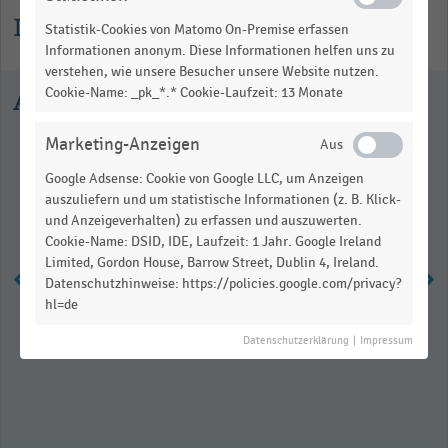
Informationen zur Statistik
Statistik-Cookies von Matomo On-Premise erfassen
Informationen anonym. Diese Informationen helfen uns zu
verstehen, wie unsere Besucher unsere Website nutzen.
Cookie-Name: _pk_*.* Cookie-Laufzeit: 13 Monate
Ausgewählte Statistiken
Marketing-Anzeigen
Google Adsense: Cookie von Google LLC, um Anzeigen
auszuliefern und um statistische Informationen (z. B. Klick-
und Anzeigeverhalten) zu erfassen und auszuwerten.
Cookie-Name: DSID, IDE, Laufzeit: 1 Jahr. Google Ireland
Limited, Gordon House, Barrow Street, Dublin 4, Ireland.
Datenschutzhinweise: https://policies.google.com/privacy?
hl=de
Anzahl der Filialen von Deichmann
Datenschutzerklärung
|
Impressum
weltweit (2010-2024)