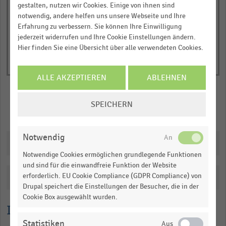
of
axis
gestalten, nutzen wir Cookies. Einige von ihnen sind
interactive
notwendig, andere helfen uns unsere Webseite und Ihre
displaying
chart
Erfahrung zu verbessern. Sie können Ihre Einwilligung
Anzahl
jederzeit widerrufen und Ihre Cookie Einstellungen ändern.
der
Hier finden Sie eine Übersicht über alle verwendeten Cookies.
Präsenzländer
(absolut).
ALLE AKZEPTIEREN
ABLEHNEN
Range:
0
COOKIE-
SPEICHERN
to
EINSTELLUNGEN
Merken
Teilen
1.07058.
ÄNDERN
View
Notwendig
as
Downloads
data
Notwendige Cookies ermöglichen grundlegende Funktionen
table.
und sind für die einwandfreie Funktion der Website
erforderlich. EU Cookie Compliance (GDPR Compliance) von
Katalogisierung
Drupal speichert die Einstellungen der Besucher, die in der
Cookie Box ausgewählt wurden.
Lesehilfe
Statistiken