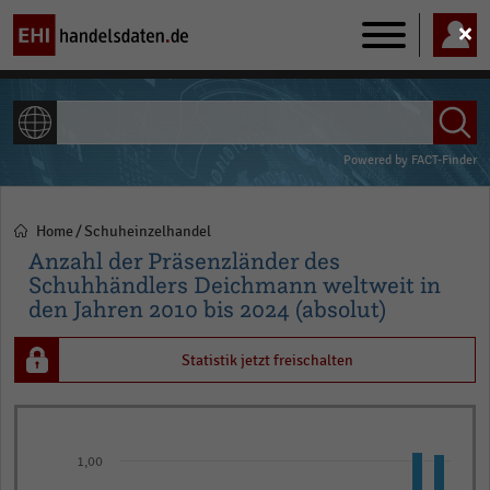
Main
navigation
ALLE INHALTE
Powered by
FACT-Finder
Home
Schuheinzelhandel
Pfadnavigation
Anzahl der Präsenzländer des
Schuhhändlers Deichmann weltweit in
den Jahren 2010 bis 2024 (absolut)
Statistik jetzt freischalten
Bar
Chart
graphic.
chart
1,00
with