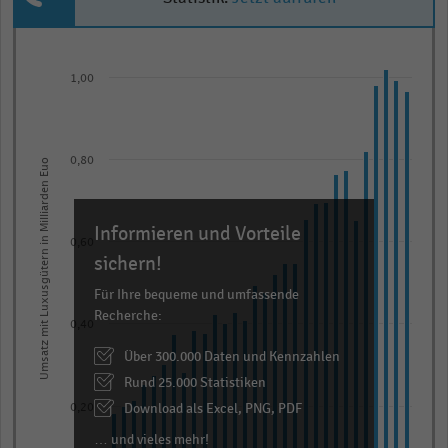
Bar
Chart
graphic.
chart
1,00
with
30
bars.
The
0,80
Umsatz mit Luxusgütern in Milliarden Euo
chart
has
Informieren und Vorteile
1
0,60
X
sichern!
axis
Für Ihre bequeme und umfassende
displaying
Recherche:
0,40
categories.
Über 300.000 Daten und Kennzahlen
Range:
Rund 25.000 Statistiken
30
categories.
Download als Excel, PNG, PDF
0,20
The
… und vieles mehr!