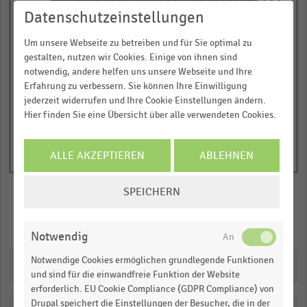
chart
Datenschutzeinstellungen
has
JETZT INFORMIEREN
0,00
'96
'98
'00
'02
'04
'06
'08
'10
'12
'14
'16
'18
'20
'22
'24
1
Um unsere Webseite zu betreiben und für Sie optimal zu
© Handelsdaten 2026
gestalten, nutzen wir Cookies. Einige von ihnen sind
Y
End
notwendig, andere helfen uns unsere Webseite und Ihre
of
axis
interactive
Erfahrung zu verbessern. Sie können Ihre Einwilligung
displaying
chart
jederzeit widerrufen und Ihre Cookie Einstellungen ändern.
Umsatz
Hier finden Sie eine Übersicht über alle verwendeten Cookies.
mit
Luxusgütern
ALLE AKZEPTIEREN
ABLEHNEN
in
Milliarden
COOKIE-
SPEICHERN
Euo.
EINSTELLUNGEN
Range:
ÄNDERN
Merken
Teilen
0
Notwendig
to
Notwendige Cookies ermöglichen grundlegende Funktionen
Downloads
1.0695299999999999.
und sind für die einwandfreie Funktion der Website
View
erforderlich. EU Cookie Compliance (GDPR Compliance) von
as
Drupal speichert die Einstellungen der Besucher, die in der
data