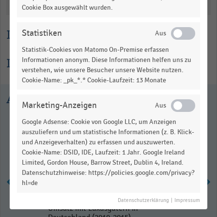
Katalogisierung
table.
Cookie Box ausgewählt wurden.
Lesehilfe
Statistiken
Statistik-Cookies von Matomo On-Premise erfassen
Informationen zur Statistik
Informationen anonym. Diese Informationen helfen uns zu
verstehen, wie unsere Besucher unsere Website nutzen.
Cookie-Name: _pk_*.* Cookie-Laufzeit: 13 Monate
Ausgewählte Statistiken
Marketing-Anzeigen
Google Adsense: Cookie von Google LLC, um Anzeigen
auszuliefern und um statistische Informationen (z. B. Klick-
und Anzeigeverhalten) zu erfassen und auszuwerten.
Cookie-Name: DSID, IDE, Laufzeit: 1 Jahr. Google Ireland
Limited, Gordon House, Barrow Street, Dublin 4, Ireland.
Datenschutzhinweise: https://policies.google.com/privacy?
hl=de
Datenschutzerklärung
|
Impressum
Umsatz mit Luxusgütern in