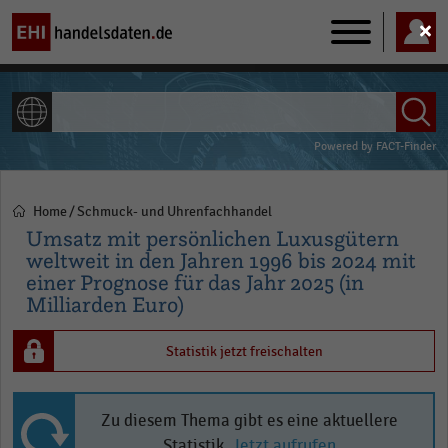
Main
navigation
ALLE INHALTE
Powered by
FACT-Finder
Home
Schmuck- und Uhrenfachhandel
Pfadnavigation
Umsatz mit persönlichen Luxusgütern
weltweit in den Jahren 1996 bis 2024 mit
einer Prognose für das Jahr 2025 (in
Milliarden Euro)
Statistik jetzt freischalten
Zu diesem Thema gibt es eine aktuellere
Statistik.
Jetzt aufrufen