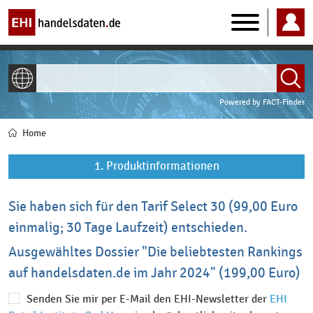
Main
navigation
ALLE INHALTE
Powered by
FACT-Finder
Home
Pfadnavigation
1. Produktinformationen
Sie haben sich für den Tarif Select 30 (99,00 Euro
einmalig; 30 Tage Laufzeit) entschieden.
Ausgewähltes Dossier "Die beliebtesten Rankings
auf handelsdaten.de im Jahr 2024" (199,00 Euro)
Senden Sie mir per E-Mail den EHI-Newsletter der
EHI