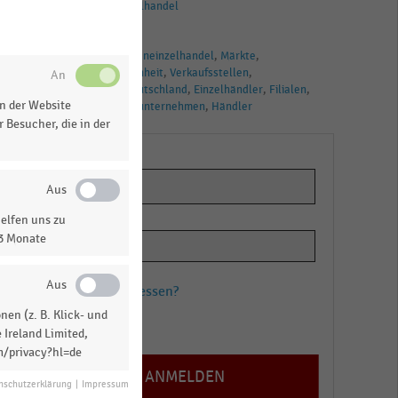
Lederwareneinzelhandel
TAGS
Leder
Lederwareneinzelhandel
Märkte
Unternehmen
Einheit
Verkaufsstellen
Einzelhandel
Deutschland
Einzelhändler
Filialen
n der Website
Handel
Handelsunternehmen
Händler
 Besucher, die in der
n
elfen uns zu
13 Monate
Passwort vergessen?
en (z. B. Klick- und
Registrieren
 Ireland Limited,
m/privacy?hl=de
nschutzerklärung
|
Impressum