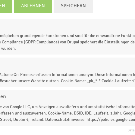
EN
ABLEHNEN
SPEICHERN
3
2014
2015
2016
2017
2018
2019
2020
© Handelsdaten 2026
möglichen grundlegende Funktionen und sind für die einwandfreie Funktio
e Compliance (GDPR Compliance) von Drupal speichert die Einstellungen der
t wurden.
l der örtlichen Einheiten im Einzelhandel mit Lederware
 Matomo On-Premise erfassen Informationen anonym. Diese Informationen h
 2010 bis 2020 auf. Im deutschen
 Besucher unsere Website nutzen. Cookie-Name: _pk_*.* Cookie-Laufzeit: 
mber 2020
insgesamt
1.912 Betriebe
.
gen
 von Google LLC, um Anzeigen auszuliefern und um statistische Information
rfassen und auszuwerten. Cookie-Name: DSID, IDE, Laufzeit: 1 Jahr. Google
treet, Dublin 4, Ireland. Datenschutzhinweise: https://policies.google.co
 zur Statistik? Jetzt einloggen oder
informieren
Date