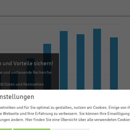
 und Vorteile sichern!
me und umfassende Recherche:
00 Daten und Kennzahlen
0 Statistiken
nstellungen
ls Excel, PNG, PDF
etreiben und für Sie optimal zu gestalten, nutzen wir Cookies. Einige von 
ehr!
e Webseite und Ihre Erfahrung zu verbessern. Sie können Ihre Einwilligung 
lungen ändern. Hier finden Sie eine Übersicht über alle verwendeten Cookie
TZT INFORMIEREN