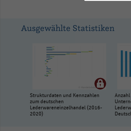
to
1.013565.
View
as
Ausgewählte Statistiken
data
table.
Strukturdaten und Kennzahlen
Anzahl 
zum deutschen
Untern
Lederwareneinzelhandel (2016-
Lederw
2020)
Deutsc