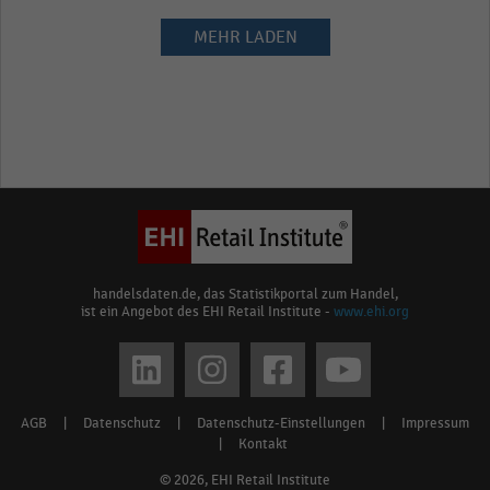
MEHR LADEN
handelsdaten.de, das Statistikportal zum Handel,
ist ein Angebot des EHI Retail Institute -
www.ehi.org
Social
media
AGB
|
Datenschutz
|
Datenschutz-Einstellungen
|
Impressum
Footer
links
|
Kontakt
menu
© 2026, EHI Retail Institute