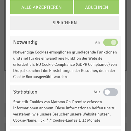
Werte
ALLE AKZEPTIEREN
ABLEHNEN
Umsatz in Milliarden US-Dollar
Umsatz in Milliarden Euro
COOKIE-
© Handelsdaten 2026
SPEICHERN
End
EINSTELLUNGEN
of
interactive
ÄNDERN
chart
Notwendig
Notwendige Cookies ermöglichen grundlegende Funktionen
und sind für die einwandfreie Funktion der Website
erforderlich. EU Cookie Compliance (GDPR Compliance) von
Drupal speichert die Einstellungen der Besucher, die in der
Cookie Box ausgewählt wurden.
Statistiken
Merken
Teilen
Statistik-Cookies von Matomo On-Premise erfassen
Informationen anonym. Diese Informationen helfen uns zu
Downloads
verstehen, wie unsere Besucher unsere Website nutzen.
Cookie-Name: _pk_*.* Cookie-Laufzeit: 13 Monate
Katalogisierung