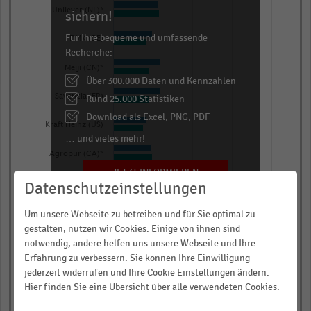
chart
Unilever (NL)*
sichern!
has
Für Ihre bequeme und umfassende
1
DMK (DE)
Recherche:
Y
Meiji (CN)*
axis
Über 300.000 Daten und Kennzahlen
displaying
Savencia (FR)
Rund 25.000 Statistiken
Werte.
Download als Excel, PNG, PDF
Kraft Heinz (US)
Range:
… und vieles mehr!
0
Agropur (CA)*
to
JETZT INFORMIEREN
1.08906.
Sodiaal (FR)
Datenschutzeinstellungen
View
Gujarat Co-operative
as
Milk Marketing
Um unsere Webseite zu betreiben und für Sie optimal zu
data
Federation (IN)
gestalten, nutzen wir Cookies. Einige von ihnen sind
table.
Schreiber Foods (US)
notwendig, andere helfen uns unsere Webseite und Ihre
Erfahrung zu verbessern. Sie können Ihre Einwilligung
Müller (DE)
jederzeit widerrufen und Ihre Cookie Einstellungen ändern.
Hier finden Sie eine Übersicht über alle verwendeten Cookies.
0,0
0,3
0,5
0,8
1,0