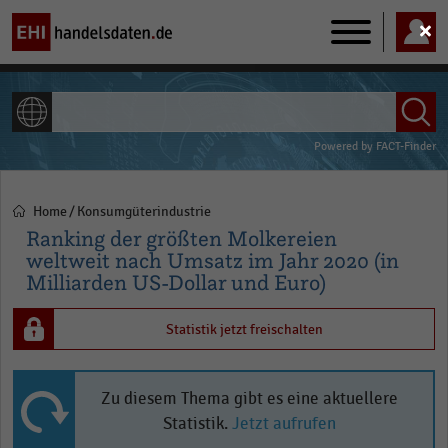
Main
navigation
ALLE INHALTE
Powered by
FACT-Finder
Home
Konsumgüterindustrie
Pfadnavigation
Ranking der größten Molkereien
weltweit nach Umsatz im Jahr 2020 (in
Milliarden US-Dollar und Euro)
Statistik jetzt freischalten
Zu diesem Thema gibt es eine aktuellere
Statistik.
Jetzt aufrufen