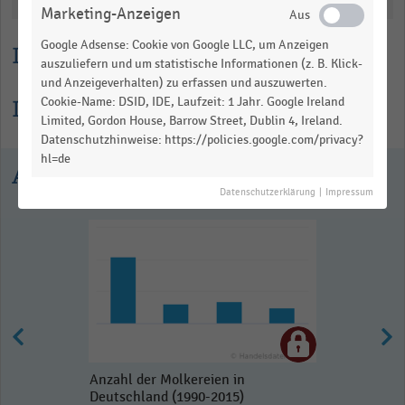
Marketing-Anzeigen
Google Adsense: Cookie von Google LLC, um Anzeigen
Lesehilfe
auszuliefern und um statistische Informationen (z. B. Klick-
und Anzeigeverhalten) zu erfassen und auszuwerten.
Informationen zur Statistik
Cookie-Name: DSID, IDE, Laufzeit: 1 Jahr. Google Ireland
Limited, Gordon House, Barrow Street, Dublin 4, Ireland.
Datenschutzhinweise: https://policies.google.com/privacy?
hl=de
Ausgewählte Statistiken
Datenschutzerklärung
|
Impressum
Anzahl der Molkereien in
Deutschland (1990-2015)