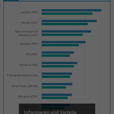
Bar
Chart
graphic.
chart
Lactalis (FR)*
with
2
Nestlé (CH)*
data
Dairy Farmers of
series.
America (US)*
The
Danone (FR)*
chart
has
Yili (CN)*
1
X
Fonterra (NZ)
axis
FrieslandCampina (NL)
displaying
categories.
Arla Foods (DK/SE)
Range:
20
Mengniu (CN)*
categories.
Saputo (CA)
The
Informieren und Vorteile