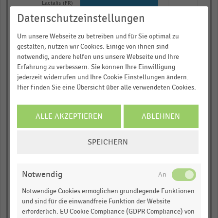
10
Lactalis (FR)
bars.
Datenschutzeinstellungen
Danone (FR)
The
Um unsere Webseite zu betreiben und für Sie optimal zu
chart
FrieslandCampina (NL)
gestalten, nutzen wir Cookies. Einige von ihnen sind
has
notwendig, andere helfen uns unsere Webseite und Ihre
Informieren und Vorteile
1
Arla Foods (DK/SE/DE)
Erfahrung zu verbessern. Sie können Ihre Einwilligung
X
sichern!
jederzeit widerrufen und Ihre Cookie Einstellungen ändern.
Unilever (NL/UK)*
Hier finden Sie eine Übersicht über alle verwendeten Cookies.
axis
Für Ihre bequeme und umfassende
displaying
Sodiaal (FR)
Recherche:
categories.
ALLE AKZEPTIEREN
ABLEHNEN
DMK (DE)
Über 300.000 Daten und Kennzahlen
Range:
Rund 25.000 Statistiken
COOKIE-
10
Sevencia (früher:
SPEICHERN
Bongrain) (FR)
EINSTELLUNGEN
categories.
Download als Excel, PNG, PDF
ÄNDERN
The
Theo Müller (DE)*
… und vieles mehr!
chart
Notwendig
0,00
0,25
0,50
0,75
1,00
has
JETZT INFORMIEREN
Notwendige Cookies ermöglichen grundlegende Funktionen
Milchumsatz in Milliarden Euro
1
und sind für die einwandfreie Funktion der Website
© Handelsdaten 2026
Y
erforderlich. EU Cookie Compliance (GDPR Compliance) von
End