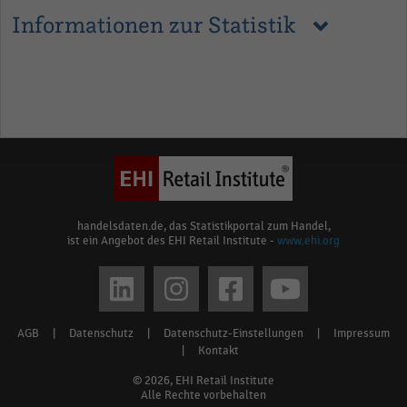
Informationen zur Statistik
handelsdaten.de, das Statistikportal zum Handel,
ist ein Angebot des EHI Retail Institute -
www.ehi.org
Social
media
AGB
|
Datenschutz
|
Datenschutz-Einstellungen
|
Impressum
Footer
links
|
Kontakt
menu
© 2026, EHI Retail Institute
Alle Rechte vorbehalten