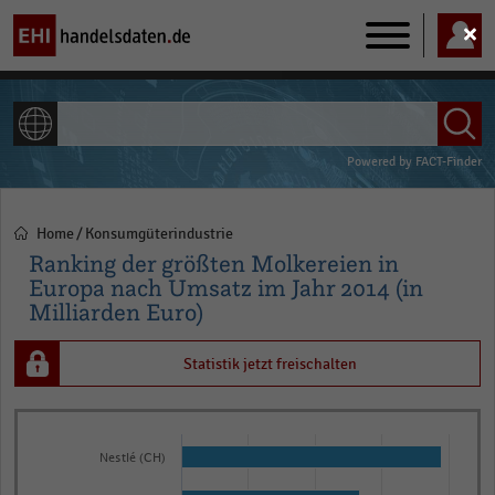
Main
navigation
ALLE INHALTE
Powered by
FACT-Finder
Home
Konsumgüterindustrie
Pfadnavigation
Ranking der größten Molkereien in
Europa nach Umsatz im Jahr 2014 (in
Milliarden Euro)
Statistik jetzt freischalten
Bar
Chart
graphic.
chart
Nestlé (CH)
with