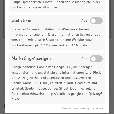
of
Drupal speichert die Einstellungen der Besucher, die in der
axis
interactive
Cookie Box ausgewählt wurden.
displaying
chart
Milchumsatz
Statistiken
in
Milliarden
Statistik-Cookies von Matomo On-Premise erfassen
Euro.
Informationen anonym. Diese Informationen helfen uns zu
verstehen, wie unsere Besucher unsere Website nutzen.
Range:
Cookie-Name: _pk_*.* Cookie-Laufzeit: 13 Monate
0
to
Merken
Teilen
Marketing-Anzeigen
1.021125.
View
Google Adsense: Cookie von Google LLC, um Anzeigen
as
Downloads
auszuliefern und um statistische Informationen (z. B. Klick-
data
und Anzeigeverhalten) zu erfassen und auszuwerten.
table.
Cookie-Name: DSID, IDE, Laufzeit: 1 Jahr. Google Ireland
Limited, Gordon House, Barrow Street, Dublin 4, Ireland.
Katalogisierung
Datenschutzhinweise: https://policies.google.com/privacy?
hl=de
Lesehilfe
Datenschutzerklärung
|
Impressum