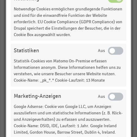
Notwendige Cookies ermöglichen grundlegende Funktionen
Pfeifer & Langen (6)*
und sind für die einwandfreie Funktion der Website
erforderlich. EU Cookie Compliance (GDPR Compliance) von
Arla Foods (7)*
Drupal speichert die Einstellungen der Besucher, die in der
British American
Cookie Box ausgewählt wurden.
Tobacco
Danish Crown
Statistiken
Harry Brot
Statistik-Cookies von Matomo On-Premise erfassen
Informationen anonym. Diese Informationen helfen uns zu
Brau Holding
International**
verstehen, wie unsere Besucher unsere Website nutzen.
Cookie-Name: _pk_*.* Cookie-Laufzeit: 13 Monate
Zur Mühlen Gruppe*
AB-InBev*
Marketing-Anzeigen
Intersnack-Gruppe*
Google Adsense: Cookie von Google LLC, um Anzeigen
auszuliefern und um statistische Informationen (z. B. Klick-
Krombacher Brauerei**
und Anzeigeverhalten) zu erfassen und auszuwerten.
Cookie-Name: DSID, IDE, Laufzeit: 1 Jahr. Google Ireland
Haribo*
Limited, Gordon House, Barrow Street, Dublin 4, Ireland.