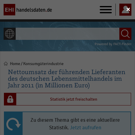
Main
navigation
ALLE INHALTE
Powered by
FACT-Finder
Home
Konsumgüterindustrie
Pfadnavigation
Nettoumsatz der führenden Lieferanten
des deutschen Lebensmittelhandels im
Jahr 2011 (in Millionen Euro)
Statistik jetzt freischalten
Zu diesem Thema gibt es eine aktuellere
Statistik.
Jetzt aufrufen