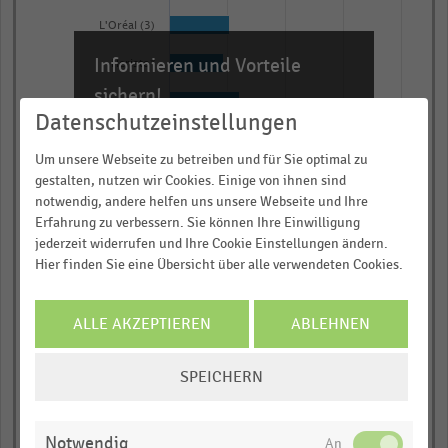
L'Oréal (3)
Informieren und Vorteile
Heristo*
sichern!
Bayernland-Gruppe*
Datenschutzeinstellungen
Für Ihre bequeme und umfassende
Beiersdorf (4)
Recherche:
Um unsere Webseite zu betreiben und für Sie optimal zu
gestalten, nutzen wir Cookies. Einige von ihnen sind
Barilla/Lieken*
Über 300.000 Daten und Kennzahlen
notwendig, andere helfen uns unsere Webseite und Ihre
Rund 25.000 Statistiken
Krüger
Erfahrung zu verbessern. Sie können Ihre Einwilligung
Download als Excel, PNG, PDF
jederzeit widerrufen und Ihre Cookie Einstellungen ändern.
Rotkäppchen-Mumm (5)
Hier finden Sie eine Übersicht über alle verwendeten Cookies.
… und vieles mehr!
Hochwald
JETZT INFORMIEREN
ALLE AKZEPTIEREN
ABLEHNEN
Danone Gruppe*
COOKIE-
Univeg
SPEICHERN
EINSTELLUNGEN
August Storck*
ÄNDERN
Notwendig
Sprehe Gruppe*