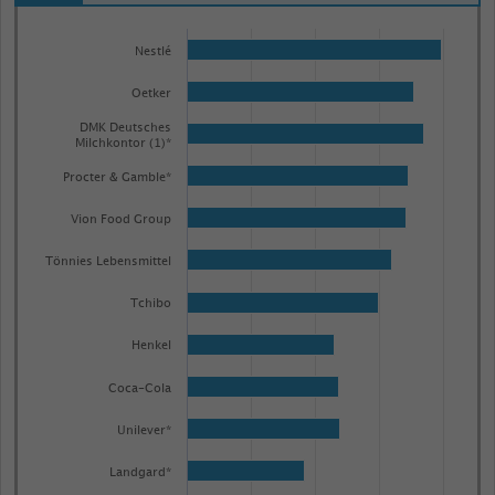
Bar
Chart
graphic.
chart
Nestlé
with
Oetker
50
bars.
DMK Deutsches
Milchkontor (1)*
The
chart
Procter & Gamble*
has
Vion Food Group
1
X
Tönnies Lebensmittel
axis
Tchibo
displaying
categories.
Henkel
Range:
Coca-Cola
50
categories.
Unilever*
The
Landgard*
chart