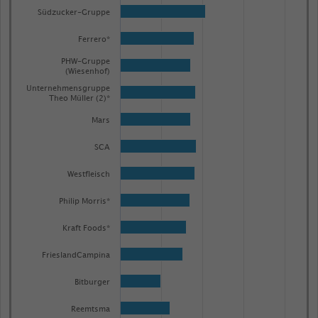
has
Südzucker-Gruppe
1
Ferrero*
Y
axis
PHW-Gruppe
(Wiesenhof)
displaying
Unternehmensgruppe
Nettoumsatz
Theo Müller (2)*
in
Mars
Millionen
SCA
Euro.
Range:
Westfleisch
0
Philip Morris*
to
1.04118.
Kraft Foods*
View
as
FrieslandCampina
data
table.
Bitburger
Reemtsma