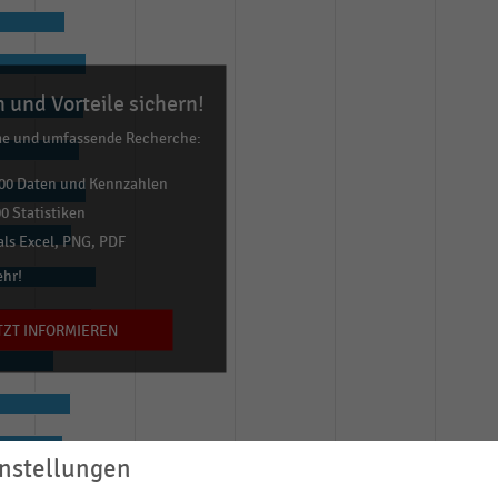
 und Vorteile sichern!
me und umfassende Recherche:
00 Daten und Kennzahlen
0 Statistiken
ls Excel, PNG, PDF
ehr!
TZT INFORMIEREN
nstellungen