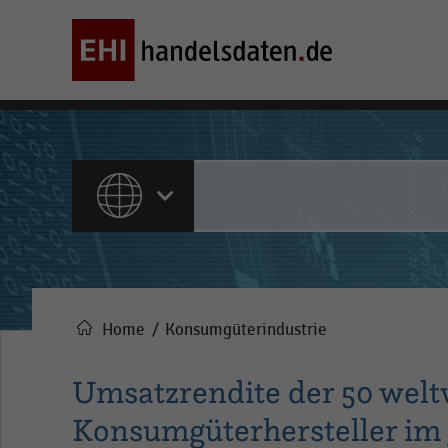
ALLE INHALTE
Home
Konsumgüterindustrie
Pfadnavigation
Umsatzrendite der 50 welt
Konsumgüterhersteller im J