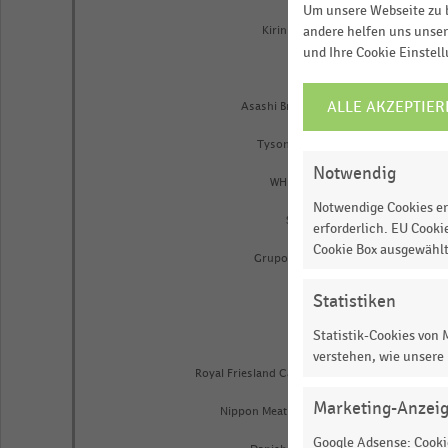
Um unsere Webseite zu b
andere helfen uns unser
Kirin Beweies (JP)
und Ihre Cookie Einstel
Essity (SE)
ALLE AKZEPTIER
COOKIE-
Asashi Breweries (JP)
EINSTELLUNGEN
Tyson Foods (US)
ÄNDERN
Notwendig
WH Group (CN)
Notwendige Cookies er
Shiseido (JP)
erforderlich. EU Cooki
Cookie Box ausgewähl
Grupo Bimbo (MX)
Statistiken
Tingyi (CN)
Statistik-Cookies von
JBS (BR)
verstehen, wie unsere
Royal Friesland Campina (NL)
Marketing-Anzei
Nippon Meat Packers (JP)
Google Adsense: Cookie