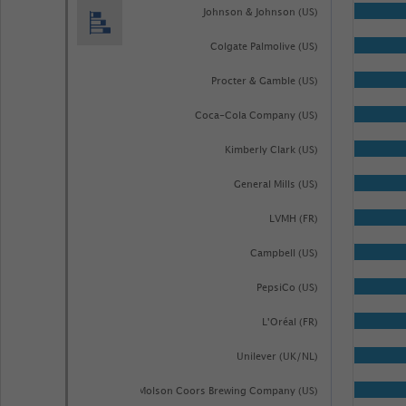
Johnson & Johnson (US)
50
categories.
Colgate Palmolive (US)
The
Procter & Gamble (US)
chart
Coca-Cola Company (US)
has
1
Kimberly Clark (US)
Y
General Mills (US)
axis
LVMH (FR)
displaying
Umsatzrendite
Campbell (US)
in
PepsiCo (US)
Prozent
L'Oréal (FR)
vom
Umsatz.
Unilever (UK/NL)
Range:
Molson Coors Brewing Company (US)
-0.05337785714285716