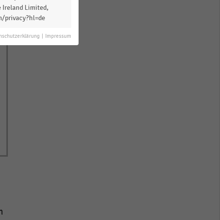
 Ireland Limited,
m/privacy?hl=de
nschutzerklärung
|
Impressum
n