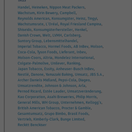
TAGS
Handel
Heineken
Nippon Meat Packers
Wachstum
Kirin Bewery
Campbell
Reynolds American
Konsumgüter
Heinz
Tingyi
Wachstumsrate
L'Oréal
Royal Friesland Campina
Shiseido
Konsumgüterhersteller
Henkel
Danish Crown
Welt
LVMH
Carlsberg
Suntory Group
Lebensmittelhandel
Imperial Tobacco
Hormel Foods
AB InBev
Molson
Coca-Cola
Tyson Foods
Lieferant
Inbev
Molson-Coors
Altria
Mondelez International
Colgate-Palmolive
Unilever
Ranking
Japan Tobacco
Essity
Anheuser-Busch InBev
Nestlé
Danone
Yamazaki Baking
Umsatz
JBS S.A.
Archer Daniels Midland
Pepsi-Cola
Diageo
Umsatzrendite
Johnson & Johnson
Arla
Pernod Ricard
Estée Lauder
Umsatzveränderung
Kao Corporation
Asahi Breweries
Philip Morris
General Mills
WH Group
Unternehmen
Kellogg's
British American Tobacco
Procter & Gamble
Gesamtumsatz
Grupo Bimbo
Brasil Foods
Vertrieb
Kimberly-Clark
Bunge Limited
Reckitt Benckiser