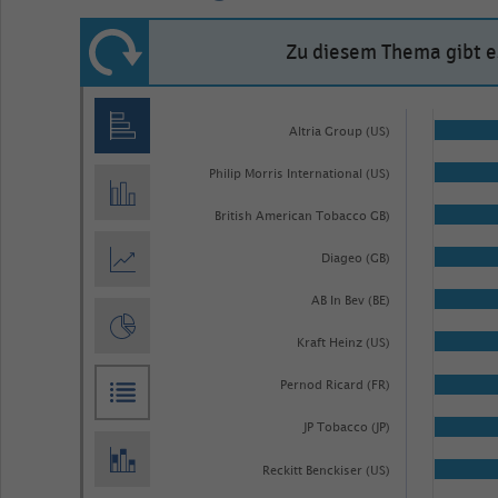
Zu diesem Thema gibt es
Bar
Chart
graphic.
chart
Altria Group (US)
with
Philip Morris International (US)
50
bars.
British American Tobacco GB)
The
Diageo (GB)
chart
AB In Bev (BE)
has
1
Kraft Heinz (US)
X
Pernod Ricard (FR)
axis
displaying
JP Tobacco (JP)
categories.
Reckitt Benckiser (US)
Range: