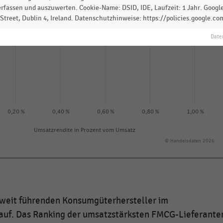
rfassen und auszuwerten. Cookie-Name: DSID, IDE, Laufzeit: 1 Jahr. Google
treet, Dublin 4, Ireland. Datenschutzhinweise: https://policies.google.co
Date
0,20 %
0,40 %
0,60 %
0,80 %
1,00 %
Umsatzrendite in Prozent vom Umsatz
© Handelsdaten 2026
ltweit führenden Konsumgüterhersteller im
 auf. Das Ranking der umsatzstärksten FMCG-Lieferante