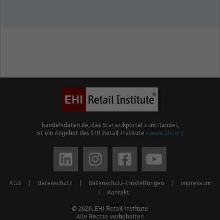
handelsdaten.de, das Statistikportal zum Handel,
ist ein Angebot des EHI Retail Institute -
www.ehi.org
Social
media
AGB
|
Datenschutz
|
Datenschutz-Einstellungen
|
Impressum
Footer
links
|
Kontakt
menu
© 2026, EHI Retail Institute
Alle Rechte vorbehalten