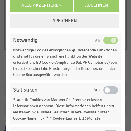
Y
End
ALLE AKZEPTIEREN
ABLEHNEN
of
axis
interactive
displaying
COOKIE-
chart
SPEICHERN
Anzahl
EINSTELLUNGEN
der
ÄNDERN
Kauf-
Notwendig
und
Notwendige Cookies ermöglichen grundlegende Funktionen
Warenhäuser
und sind für die einwandfreie Funktion der Website
(absolut).
erforderlich. EU Cookie Compliance (GDPR Compliance) von
Range:
Drupal speichert die Einstellungen der Besucher, die in der
Merken
Teilen
0
Cookie Box ausgewählt wurden.
to
Downloads
1.0865399999999998.
Statistiken
View
Statistik-Cookies von Matomo On-Premise erfassen
as
Informationen anonym. Diese Informationen helfen uns zu
data
Katalogisierung
table.
verstehen, wie unsere Besucher unsere Website nutzen.
Cookie-Name: _pk_*.* Cookie-Laufzeit: 13 Monate
Lesehilfe