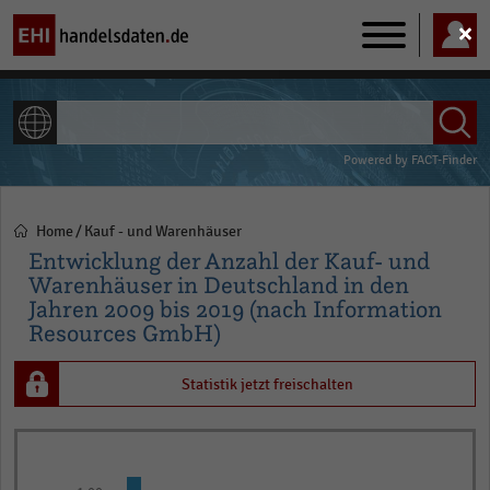
Main
navigation
ALLE INHALTE
Powered by
FACT-Finder
Home
Kauf - und Warenhäuser
Pfadnavigation
Entwicklung der Anzahl der Kauf- und
Warenhäuser in Deutschland in den
Jahren 2009 bis 2019 (nach Information
Resources GmbH)
Statistik jetzt freischalten
Bar
Chart
graphic.
chart