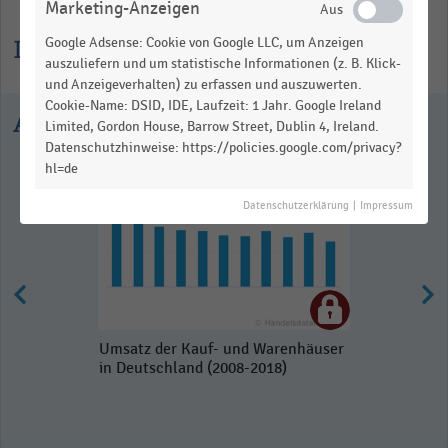
Marketing-Anzeigen
Informationen zur Statistik
Google Adsense: Cookie von Google LLC, um Anzeigen
auszuliefern und um statistische Informationen (z. B. Klick-
und Anzeigeverhalten) zu erfassen und auszuwerten.
Cookie-Name: DSID, IDE, Laufzeit: 1 Jahr. Google Ireland
Ausgewählte Statistiken
Limited, Gordon House, Barrow Street, Dublin 4, Ireland.
Datenschutzhinweise: https://policies.google.com/privacy?
hl=de
Datenschutzerklärung
|
Impressum
Umsatz der Kauf- und Warenhäuser
in Deutschland (2008-2018)