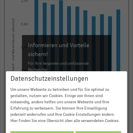
1,00
with
11
bars.
Anzahl der Kauf- und Warenhäuser (absolut)
The
0,80
chart
has
Informieren und Vorteile
1
0,60
X
sichern!
axis
Für Ihre bequeme und umfassende
displaying
Recherche:
0,40
categories.
Datenschutzeinstellungen
Über 300.000 Daten und Kennzahlen
Range:
Rund 25.000 Statistiken
Um unsere Webseite zu betreiben und für Sie optimal zu
11
0,20
gestalten, nutzen wir Cookies. Einige von ihnen sind
categories.
Download als Excel, PNG, PDF
notwendig, andere helfen uns unsere Webseite und Ihre
The
… und vieles mehr!
Erfahrung zu verbessern. Sie können Ihre Einwilligung
chart
jederzeit widerrufen und Ihre Cookie Einstellungen ändern.
0,00
has
Hier finden Sie eine Übersicht über alle verwendeten Cookies.
JETZT INFORMIEREN
2013
2012
2011
2010
2009
2019
2018
2017
2016
2015
2014
1
© Handelsdaten 2026