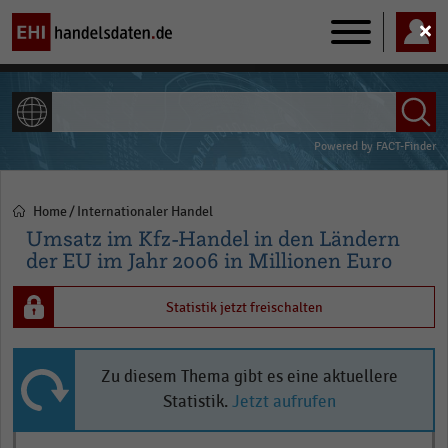
Main
navigation
ALLE INHALTE
Powered by
FACT-Finder
Home
Internationaler Handel
Pfadnavigation
Umsatz im Kfz-Handel in den Ländern
der EU im Jahr 2006 in Millionen Euro
Statistik jetzt freischalten
Zu diesem Thema gibt es eine aktuellere
Statistik.
Jetzt aufrufen