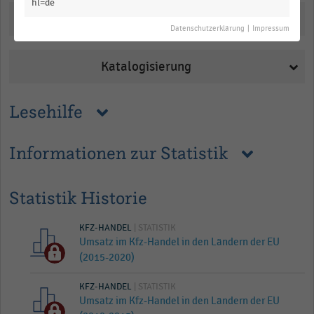
hl=de
Downloads
Datenschutzerklärung
|
Impressum
Katalogisierung
Lesehilfe
Informationen zur Statistik
Statistik Historie
KFZ-HANDEL
| STATISTIK
Umsatz im Kfz-Handel in den Ländern der EU
(2015-2020)
KFZ-HANDEL
| STATISTIK
Umsatz im Kfz-Handel in den Ländern der EU