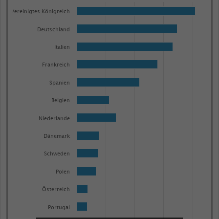
Bar
Chart
graphic.
chart
Vereinigtes Königreich
with
Deutschland
27
bars.
Italien
The
Frankreich
chart
has
Spanien
1
Belgien
X
axis
Niederlande
displaying
Dänemark
categories.
Range:
Schweden
27
Polen
categories.
The
Österreich
chart
Portugal
has