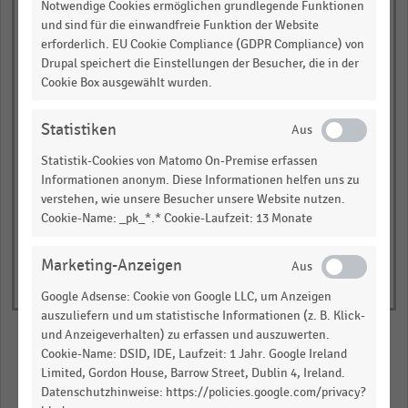
Estland
Notwendige Cookies ermöglichen grundlegende Funktionen
und sind für die einwandfreie Funktion der Website
Zypern
erforderlich. EU Cookie Compliance (GDPR Compliance) von
Drupal speichert die Einstellungen der Besucher, die in der
Malta**
Cookie Box ausgewählt wurden.
0,00
0,25
0,50
0,75
1,00
Statistiken
Nettoumsatz in Millionen Euro
© Handelsdaten 2026
Statistik-Cookies von Matomo On-Premise erfassen
End
of
Informationen anonym. Diese Informationen helfen uns zu
interactive
verstehen, wie unsere Besucher unsere Website nutzen.
chart
Cookie-Name: _pk_*.* Cookie-Laufzeit: 13 Monate
Marketing-Anzeigen
Google Adsense: Cookie von Google LLC, um Anzeigen
auszuliefern und um statistische Informationen (z. B. Klick-
und Anzeigeverhalten) zu erfassen und auszuwerten.
Cookie-Name: DSID, IDE, Laufzeit: 1 Jahr. Google Ireland
Limited, Gordon House, Barrow Street, Dublin 4, Ireland.
Merken
Teilen
Datenschutzhinweise: https://policies.google.com/privacy?