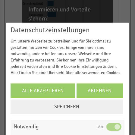
1
Griechenland
Informieren und Vorteile
Y
Finnland
sichern!
axis
Irland
displaying
Für Ihre bequeme und umfassende
Datenschutzeinstellungen
Recherche:
Nettoumsatz
Tschechien
Um unsere Webseite zu betreiben und für Sie optimal zu
in
Über 300.000 Daten und Kennzahlen
gestalten, nutzen wir Cookies. Einige von ihnen sind
Ungarn
Millionen
notwendig, andere helfen uns unsere Webseite und Ihre
Rund 25.000 Statistiken
Euro.
Rumänien
Erfahrung zu verbessern. Sie können Ihre Einwilligung
Download als Excel, PNG, PDF
Range:
jederzeit widerrufen und Ihre Cookie Einstellungen ändern.
Slowenien
… und vieles mehr!
0
Hier finden Sie eine Übersicht über alle verwendeten Cookies.
to
Luxemburg
JETZT INFORMIEREN
1.07331.
ALLE AKZEPTIEREN
ABLEHNEN
Slowakei
View
as
COOKIE-
Litauen
data
SPEICHERN
EINSTELLUNGEN
table.
Bulgarien*
ÄNDERN
Lettland
Notwendig