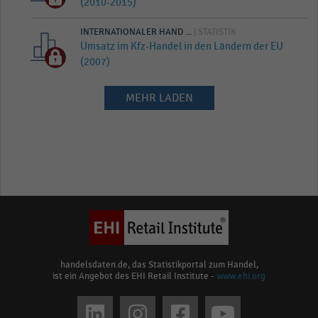
(2010-2015)
INTERNATIONALER HAND ...
| STATISTIK
Umsatz im Kfz-Handel in den Ländern der EU
(2007)
MEHR LADEN
handelsdaten.de, das Statistikportal zum Handel,
ist ein Angebot des EHI Retail Institute -
www.ehi.org
Social