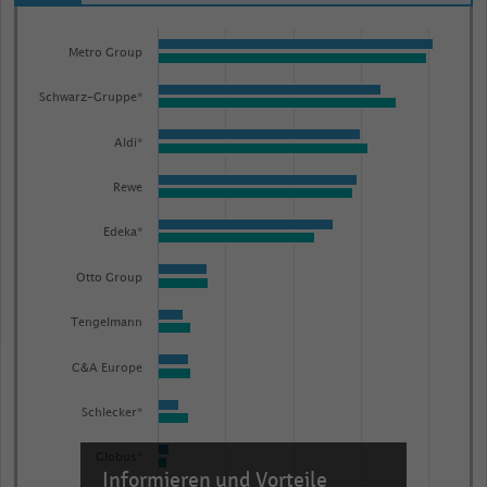
Bar
Chart
graphic.
chart
Metro Group
with
2
Schwarz-Gruppe*
data
series.
Aldi*
The
Rewe
chart
has
Edeka*
1
X
Otto Group
axis
Tengelmann
displaying
categories.
C&A Europe
Range:
20
Schlecker*
categories.
Globus*
The
Informieren und Vorteile