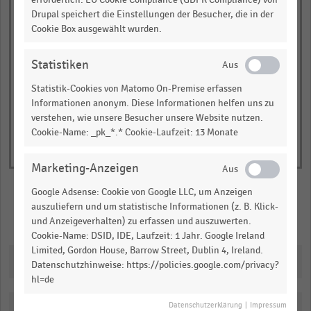
Nettoumsatz in Milliarden US-Dollar
Drupal speichert die Einstellungen der Besucher, die in der
Cookie Box ausgewählt wurden.
Gesamtumsatz
Einzelhandelsumsatz
© Handelsdaten 2026
End
Statistiken
of
interactive
Statistik-Cookies von Matomo On-Premise erfassen
chart
Informationen anonym. Diese Informationen helfen uns zu
verstehen, wie unsere Besucher unsere Website nutzen.
Cookie-Name: _pk_*.* Cookie-Laufzeit: 13 Monate
Marketing-Anzeigen
Google Adsense: Cookie von Google LLC, um Anzeigen
auszuliefern und um statistische Informationen (z. B. Klick-
Merken
Teilen
und Anzeigeverhalten) zu erfassen und auszuwerten.
Cookie-Name: DSID, IDE, Laufzeit: 1 Jahr. Google Ireland
Limited, Gordon House, Barrow Street, Dublin 4, Ireland.
Downloads
Datenschutzhinweise: https://policies.google.com/privacy?
hl=de
Datenschutzerklärung
|
Impressum
Katalogisierung