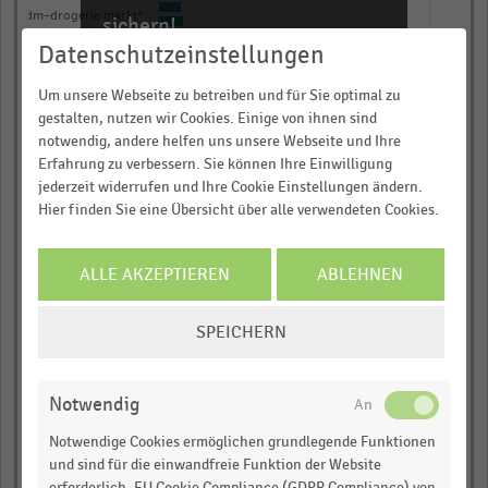
chart
dm-drogerie markt*
sichern!
has
Datenschutzeinstellungen
Für Ihre bequeme und umfassende
1
Rossmann
Recherche:
Y
Um unsere Webseite zu betreiben und für Sie optimal zu
Praktiker
gestalten, nutzen wir Cookies. Einige von ihnen sind
axis
Über 300.000 Daten und Kennzahlen
notwendig, andere helfen uns unsere Webseite und Ihre
displaying
Bauhaus*
Rund 25.000 Statistiken
Erfahrung zu verbessern. Sie können Ihre Einwilligung
Nettoumsatz
Download als Excel, PNG, PDF
jederzeit widerrufen und Ihre Cookie Einstellungen ändern.
Celesio
in
Hier finden Sie eine Übersicht über alle verwendeten Cookies.
… und vieles mehr!
Milliarden
Norma*
US-
JETZT INFORMIEREN
ALLE AKZEPTIEREN
ABLEHNEN
Dollar.
Douglas
Range:
COOKIE-
SPEICHERN
Deichmann*
0
EINSTELLUNGEN
to
ÄNDERN
Hornbach
1.067745.
Notwendig
View
Müller*
as
Notwendige Cookies ermöglichen grundlegende Funktionen
data
0,00
0,25
0,50
0,75
1,00
und sind für die einwandfreie Funktion der Website
table.
erforderlich. EU Cookie Compliance (GDPR Compliance) von