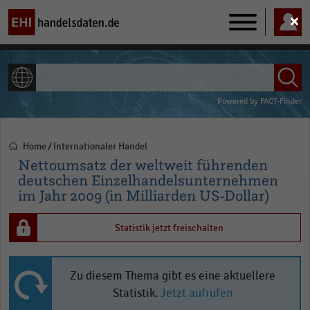
Main
navigation
ALLE INHALTE
Powered by
FACT-Finder
Home
Internationaler Handel
Pfadnavigation
Nettoumsatz der weltweit führenden
deutschen Einzelhandelsunternehmen
im Jahr 2009 (in Milliarden US-Dollar)
Statistik jetzt freischalten
Zu diesem Thema gibt es eine aktuellere
Statistik.
Jetzt aufrufen