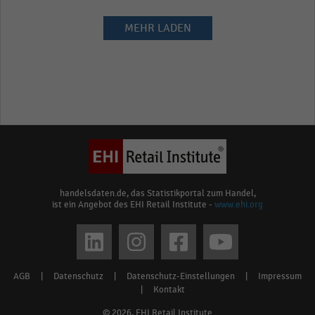
MEHR LADEN
handelsdaten.de, das Statistikportal zum Handel,
ist ein Angebot des EHI Retail Institute -
www.ehi.org
Social
media
AGB
|
Datenschutz
|
Datenschutz-Einstellungen
|
Impressum
Footer
links
|
Kontakt
menu
© 2026, EHI Retail Institute