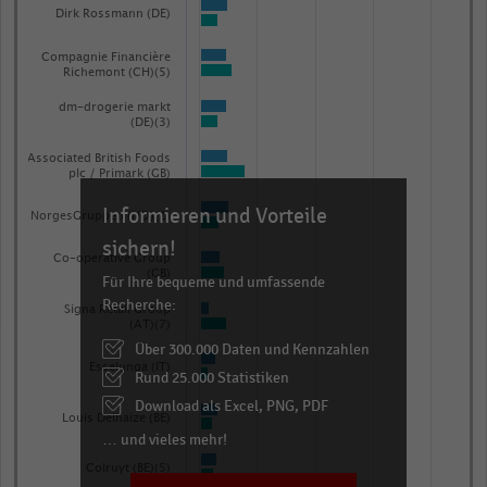
Dirk Rossmann (DE)
Compagnie Financière
Richemont (CH)(5)
dm-drogerie markt
(DE)(3)
Associated British Foods
plc / Primark (GB)
Informieren und Vorteile
NorgesGruppen (NO)(1)
sichern!
Co-operative Group
(GB)
Für Ihre bequeme und umfassende
Recherche:
Signa Retail Group
(AT)(7)
Über 300.000 Daten und Kennzahlen
Esselunga (IT)
Rund 25.000 Statistiken
Download als Excel, PNG, PDF
Louis Delhaize (BE)
… und vieles mehr!
Colruyt (BE)(5)