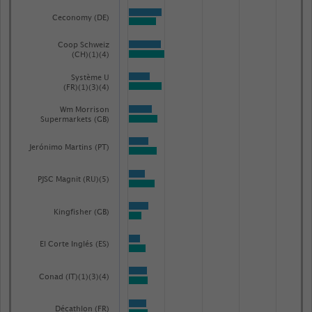
Ceconomy (DE)
Coop Schweiz
(CH)(1)(4)
Système U
(FR)(1)(3)(4)
Wm Morrison
Supermarkets (GB)
Jerónimo Martins (PT)
PJSC Magnit (RU)(5)
Kingfisher (GB)
El Corte Inglés (ES)
Conad (IT)(1)(3)(4)
Décathlon (FR)