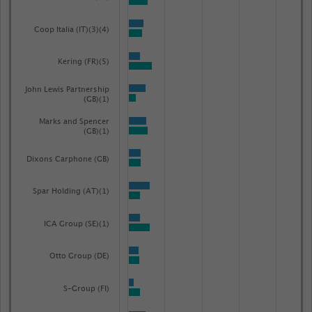
Coop Italia (IT)(3)(4)
Kering (FR)(5)
John Lewis Partnership
(GB)(1)
Marks and Spencer
(GB)(1)
Dixons Carphone (GB)
Spar Holding (AT)(1)
ICA Group (SE)(1)
Otto Group (DE)
S-Group (FI)