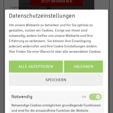
JETZT INFORMIEREN
Tengelmann-
Unternehmensgruppe
(DE)(1)(7)
Datenschutzeinstellungen
Adidas Group
Um unsere Webseite zu betreiben und für Sie optimal zu
gestalten, nutzen wir Cookies. Einige von ihnen sind
Dufry (CH)
notwendig, andere helfen uns unsere Webseite und Ihre
Salling Group (vorher
Erfahrung zu verbessern. Sie können Ihre Einwilligung
Dansk Supermarked)
jederzeit widerrufen und Ihre Cookie Einstellungen ändern.
(DK)
Hier finden Sie eine Übersicht über alle verwendeten Cookies.
Fnac Darty (FR)(1)
Kesko Corporation
ALLE AKZEPTIEREN
ABLEHNEN
(FI)(1)(4)
COOKIE-
DIA (ES)(1)
SPEICHERN
EINSTELLUNGEN
JD Sports Fashion (UK)
ÄNDERN
(4)(5)
Notwendig
Globus Holding (DE)
Notwendige Cookies ermöglichen grundlegende Funktionen
und sind für die einwandfreie Funktion der Website
Jumbo Groep Holding