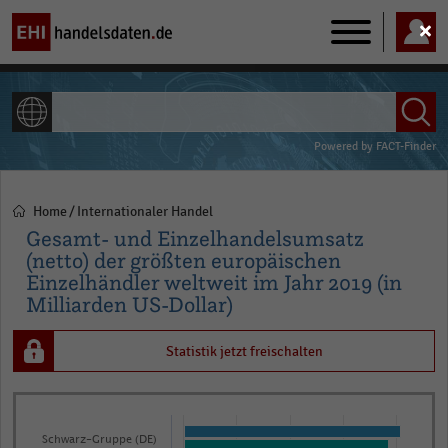
Main
navigation
ALLE INHALTE
Powered by
FACT-Finder
Home
Internationaler Handel
Pfadnavigation
Gesamt- und Einzelhandelsumsatz
(netto) der größten europäischen
Einzelhändler weltweit im Jahr 2019 (in
Milliarden US-Dollar)
Statistik jetzt freischalten
Bar
Chart
graphic.
chart
Schwarz-Gruppe (DE)