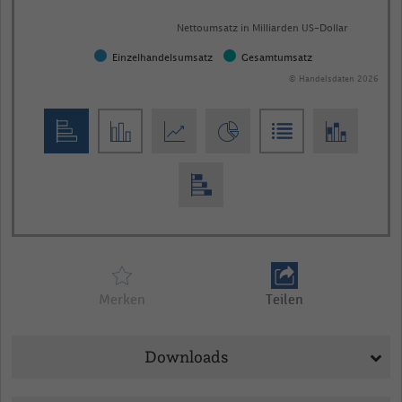
Nettoumsatz in Milliarden US-Dollar
Einzelhandelsumsatz
Gesamtumsatz
© Handelsdaten 2026
End
of
interactive
chart
Merken
Teilen
Downloads