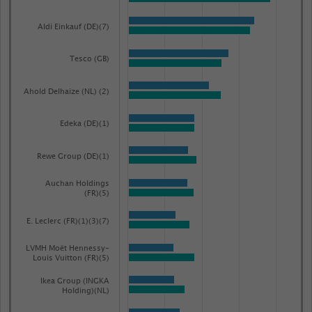
with
2
Aldi Einkauf (DE)(7)
data
series.
Tesco (GB)
The
chart
Ahold Delhaize (NL) (2)
has
1
Edeka (DE)(1)
X
axis
Rewe Group (DE)(1)
displaying
Auchan Holdings
categories.
(FR)(5)
Range:
E. Leclerc (FR)(1)(3)(7)
87
categories.
LVMH Moët Hennessy-
The
Louis Vuitton (FR)(5)
chart
Ikea Group (INGKA
Holding)(NL)
has