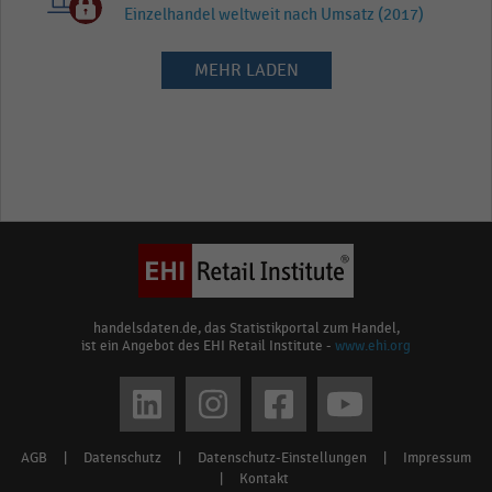
Einzelhandel weltweit nach Umsatz (2017)
MEHR LADEN
handelsdaten.de, das Statistikportal zum Handel,
ist ein Angebot des EHI Retail Institute -
www.ehi.org
Social
media
AGB
|
Datenschutz
|
Datenschutz-Einstellungen
|
Impressum
Footer
links
|
Kontakt