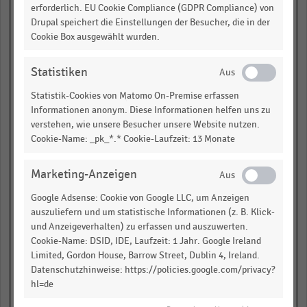
(NL)(1)(4)
erforderlich. EU Cookie Compliance (GDPR Compliance) von
Drupal speichert die Einstellungen der Besucher, die in der
Zalando (DE)
Cookie Box ausgewählt wurden.
BİM (TR)
Statistiken
Statistik-Cookies von Matomo On-Premise erfassen
Sonae (PT)(1)
Informationen anonym. Diese Informationen helfen uns zu
verstehen, wie unsere Besucher unsere Website nutzen.
Reitan Group (NO)(1)
Cookie-Name: _pk_*.* Cookie-Laufzeit: 13 Monate
Gruppo Eurospin
(IT)(1)(7)
Marketing-Anzeigen
Hermès International
Google Adsense: Cookie von Google LLC, um Anzeigen
(FR)(4)(5)
auszuliefern und um statistische Informationen (z. B. Klick-
Bauhaus (DE)(7)
und Anzeigeverhalten) zu erfassen und auszuwerten.
Cookie-Name: DSID, IDE, Laufzeit: 1 Jahr. Google Ireland
Limited, Gordon House, Barrow Street, Dublin 4, Ireland.
Lenta Group (RU)
Datenschutzhinweise: https://policies.google.com/privacy?
hl=de
Deichmann (DE)(3)