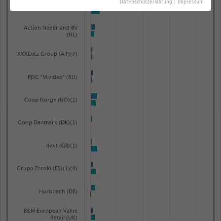
Datenschutzerklärung
|
Impressum
Axel Johnson (SE)(1)
Action Nederland BV
(NL)
XXXLutz Group (AT)(7)
PJSC "M.video" (RU)
Coop Norge (NO)(1)
Coop Danmark (DK)(1)
Next (GB)(1)
Grupo Eroski (ES)(1)(4)
Hornbach (DE)
B&M European Value
Retail (UK)