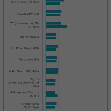
1
Casino Group (FR)(5)
Y
axis
J Sainsbury (GB)
displaying
ITM (Intermarché) (FR)
Nettoumsatz
(1)(3)(4)
in
Milliarden
Inditex (ES)(1)
US-
X5 Retail Group (RU)
Dollar.
Range:
Mercadona (ES)
-0.0583230341568615
to
Metro Group (DE)(4)(5)
1.0722915730550886.
Migros
View
Genossenschafts-Bund
as
(CH)(1)(4)
data
table.
H&M Hennes & Mauritz
(SE)(1)
Groupe Adeo
(FR)(1)(3)(4)