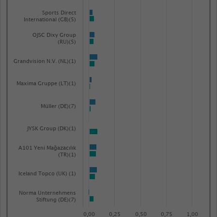
Sports Direct
International (GB)(5)
OJSC Dixy Group
(RU)(5)
Grandvision N.V. (NL)(1)
Maxima Gruppe (LT)(1)
Müller (DE)(7)
JYSK Group (DK)(1)
A101 Yeni Mağazacılık
(TR)(1)
Iceland Topco (UK) (1)
Norma Unternehmens
Stiftung (DE)(7)
0,00
0,25
0,50
0,75
1,00