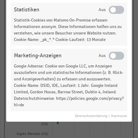
SuperValu (US)
Statistiken
Neiman Marcus Group
(US)
Statistik-Cookies von Matomo On-Premise erfassen
Informationen anonym. Diese Informationen helfen uns zu
Belk (US)
verstehen, wie unsere Besucher unsere Website nutzen.
Staples (US)
Cookie-Name: _pk_*.* Cookie-Laufzeit: 13 Monate
Ascena Retail Group
(US)
Marketing-Anzeigen
Wegmans Food Markets
(US)
Google Adsense: Cookie von Google LLC, um Anzeigen
auszuliefern und um statistische Informationen (z. B. Klick-
Big Lots (US)
und Anzeigeverhalten) zu erfassen und auszuwerten.
Cookie-Name: DSID, IDE, Laufzeit: 1 Jahr. Google Ireland
Safeway (US)
Limited, Gordon House, Barrow Street, Dublin 4, Ireland.
Datenschutzhinweise: https://policies.google.com/privacy?
Rona (CA)
hl=de
Burlington Stores (US)
Datenschutzerklärung
|
Impressum
Abercrombie & Fitch
(US)
Ingles Markets (US)