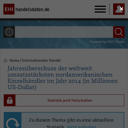
Main
navigation
ALLE INHALTE
Powered by
FACT-Finder
Home
Internationaler Handel
Pfadnavigation
Jahresüberschuss der weltweit
umsatzstärksten nordamerikanischen
Einzelhändler im Jahr 2014 (in Millionen
US-Dollar)
Statistik jetzt freischalten
Zu diesem Thema gibt es eine aktuellere
Statistik.
Jetzt aufrufen