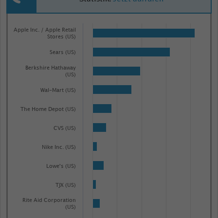
Bar
Chart
graphic.
Apple Inc. / Apple Retail
chart
Stores (US)
with
87
Sears (US)
bars.
Berkshire Hathaway
(US)
The
chart
Wal-Mart (US)
has
The Home Depot (US)
1
X
CVS (US)
axis
Nike Inc. (US)
displaying
categories.
Lowe's (US)
Range:
87
TJX (US)
categories.
Rite Aid Corporation
(US)
The