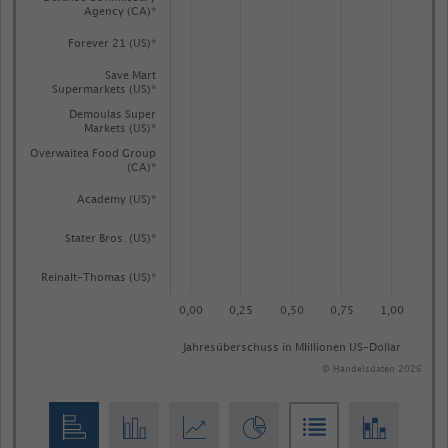
Agency (CA)*
Forever 21 (US)*
Save Mart
Supermarkets (US)*
Demoulas Super
Markets (US)*
Overwaitea Food Group
(CA)*
Academy (US)*
Stater Bros. (US)*
Reinalt-Thomas (US)*
0,00
0,25
0,50
0,75
1,00
Jahresüberschuss in MIillionen US-Dollar
© Handelsdaten 2026
End
of
interactive
chart