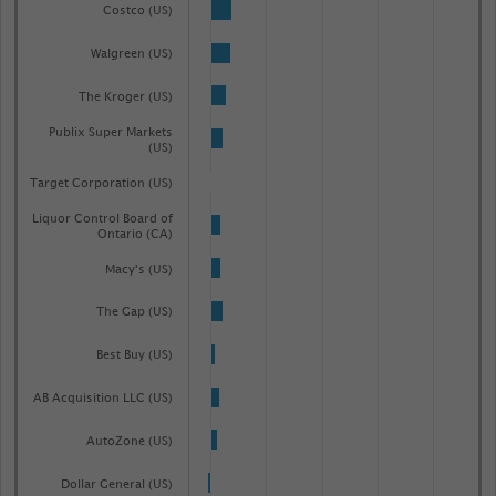
chart
Costco (US)
has
Walgreen (US)
1
Y
The Kroger (US)
axis
Publix Super Markets
displaying
(US)
Jahresüberschuss
Target Corporation (US)
in
Liquor Control Board of
MIillionen
Ontario (CA)
US-
Macy's (US)
Dollar.
Range:
The Gap (US)
-0.0978923006833713
Best Buy (US)
to
1.0969091571753986.
AB Acquisition LLC (US)
View
as
AutoZone (US)
data
table.
Dollar General (US)