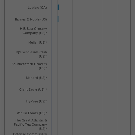
Loblaw (CA)
Barnes & Noble (US)
H.E. Butt Grocery
Company (US)*
Meijer (US)*
BJ's Wholesale Club
(US)*
Southeastern Grocers
(US)*
Menard (US)*
Giant Eagle (US) *
Hy-Vee (US)*
WinCo Foods (US)*
The Great Atlantic &
Pacific Tea Company
(US)*
Defense Commissary