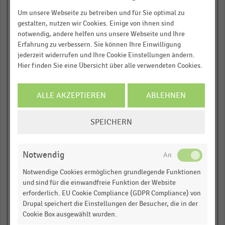
Recherche:
Um unsere Webseite zu betreiben und für Sie optimal zu
Office Depot (US)
gestalten, nutzen wir Cookies. Einige von ihnen sind
Über 300.000 Daten und Kennzahlen
Dick's Sporting Goods
notwendig, andere helfen uns unsere Webseite und Ihre
(US)
Rund 25.000 Statistiken
Erfahrung zu verbessern. Sie können Ihre Einwilligung
Download als Excel, PNG, PDF
Dillard's (US)
jederzeit widerrufen und Ihre Cookie Einstellungen ändern.
Hier finden Sie eine Übersicht über alle verwendeten Cookies.
… und vieles mehr!
Roundy's (US)
Williams-Sonoma (US)
JETZT INFORMIEREN
ALLE AKZEPTIEREN
ABLEHNEN
Toys "R" Us (US)
COOKIE-
SPEICHERN
EINSTELLUNGEN
Family Dollar Stores
(US)
ÄNDERN
Army & Air Force
Notwendig
Exchange Service (US)
Amazon.com (US)
Notwendige Cookies ermöglichen grundlegende Funktionen
und sind für die einwandfreie Funktion der Website
The Michaels
erforderlich. EU Cookie Compliance (GDPR Compliance) von
Companies (US)
Drupal speichert die Einstellungen der Besucher, die in der
Hudson's Bay (CA)
Cookie Box ausgewählt wurden.