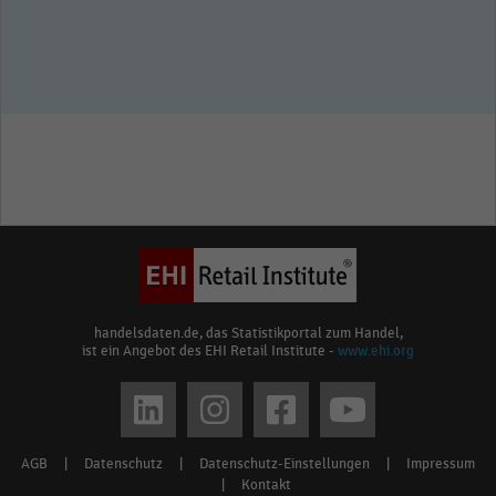
handelsdaten.de, das Statistikportal zum Handel,
ist ein Angebot des EHI Retail Institute -
www.ehi.org
Social
media
AGB
|
Datenschutz
|
Datenschutz-Einstellungen
|
Impressum
Footer
links
|
Kontakt