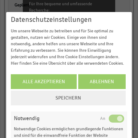
Für Ihre bequeme und umfassende
empty
Recherche:
empty
Datenschutzeinstellungen
Über 300.000 Daten und Kennzahlen
Rund 25.000 Statistiken
Um unsere Webseite zu betreiben und für Sie optimal zu
2020
gestalten, nutzen wir Cookies. Einige von ihnen sind
Download als Excel, PNG, PDF
notwendig, andere helfen uns unsere Webseite und Ihre
empty
… und vieles mehr!
Erfahrung zu verbessern. Sie können Ihre Einwilligung
jederzeit widerrufen und Ihre Cookie Einstellungen ändern.
empty
Hier finden Sie eine Übersicht über alle verwendeten Cookies.
JETZT INFORMIEREN
empty
ALLE AKZEPTIEREN
ABLEHNEN
2021
COOKIE-
empty
SPEICHERN
EINSTELLUNGEN
ÄNDERN
empty
Notwendig
empty
Notwendige Cookies ermöglichen grundlegende Funktionen
und sind für die einwandfreie Funktion der Website
2022