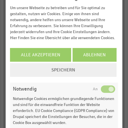
Rund 25.000 Statistiken
Retail Park
Um unsere Webseite zu betreiben und für Sie optimal zu
Download als Excel, PNG, PDF
gestalten, nutzen wir Cookies. Einige von ihnen sind
empty
notwendig, andere helfen uns unsere Webseite und Ihre
… und vieles mehr!
Erfahrung zu verbessern. Sie können Ihre Einwilligung
empty
jederzeit widerrufen und Ihre Cookie Einstellungen ändern.
JETZT INFORMIEREN
Hier finden Sie eine Übersicht über alle verwendeten Cookies.
empty
Alle
ALLE AKZEPTIEREN
ABLEHNEN
empty
COOKIE-
SPEICHERN
EINSTELLUNGEN
empty
ÄNDERN
Notwendig
empty
Notwendige Cookies ermöglichen grundlegende Funktionen
und sind für die einwandfreie Funktion der Website
erforderlich. EU Cookie Compliance (GDPR Compliance) von
Drupal speichert die Einstellungen der Besucher, die in der
Cookie Box ausgewählt wurden.