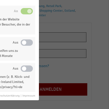
TAGS
Großflächen
Planung
Retail Park
SB-Warenhäuser
Shopping-Center
Estland
Factory-Outlet-Center
n der Website
 Besucher, die in der
elfen uns zu
13 Monate
Passwort vergessen?
Registrieren
en (z. B. Klick- und
 Ireland Limited,
m/privacy?hl=de
nschutzerklärung
|
Impressum