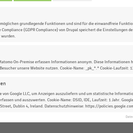
möglichen grundlegende Funktionen und sind für die einwandfreie Funktio
e Compliance (GDPR Compliance) von Drupal speichert die Einstellungen der
t wurden.
er bestehenden und geplanten Shopping-Center und
 Matomo On-Premise erfassen Informationen anonym. Diese Informationen h
024.
In Estland liegt die Zahl der bereits bestehenden
 Besucher unsere Website nutzen. Cookie-Name: _pk_*.* Cookie-Laufzeit: 
2.
gen
 von Google LLC, um Anzeigen auszuliefern und um statistische Information
rfassen und auszuwerten. Cookie-Name: DSID, IDE, Laufzeit: 1 Jahr. Google
treet, Dublin 4, Ireland. Datenschutzhinweise: https://policies.google.co
 zur Statistik? Jetzt einloggen oder
informieren
Date