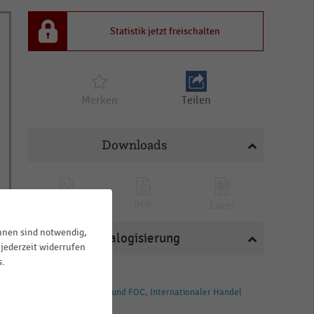
Statistik jetzt freischalten
Merken
Teilen
Downloads
PNG
PDF
Excel
ihnen sind notwendig,
Katalogisierung
jederzeit widerrufen
s.
BRANCHEN
Shopping-Center und FOC
Internationaler Handel