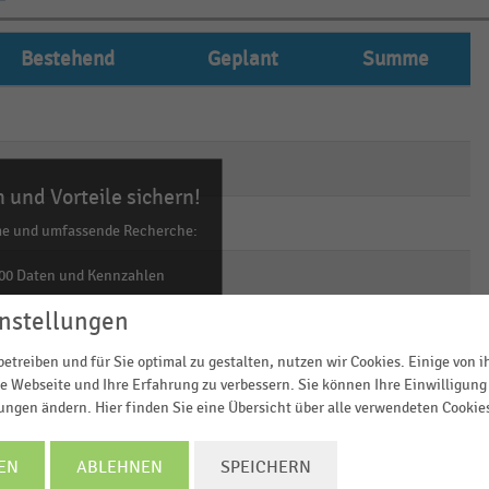
Bestehend
Geplant
Summe
empty
empty
empty
empty
empty
empty
 und Vorteile sichern!
empty
empty
empty
me und umfassende Recherche:
empty
empty
empty
00 Daten und Kennzahlen
0 Statistiken
nstellungen
empty
empty
empty
ls Excel, PNG, PDF
etreiben und für Sie optimal zu gestalten, nutzen wir Cookies. Einige von 
ehr!
e Webseite und Ihre Erfahrung zu verbessern. Sie können Ihre Einwilligung 
lungen ändern. Hier finden Sie eine Übersicht über alle verwendeten Cookie
TZT INFORMIEREN
EN
ABLEHNEN
SPEICHERN