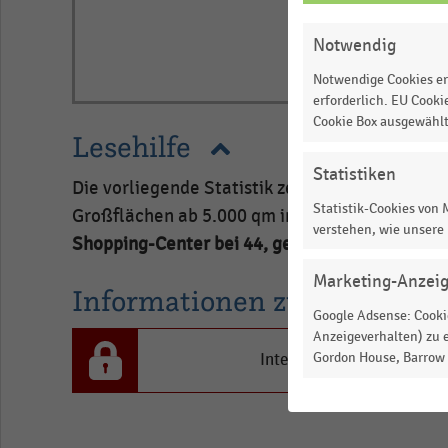
EINSTELLUNGEN
ÄNDERN
Notwendig
Notwendige Cookies er
erforderlich. EU Cooki
Cookie Box ausgewähl
Lesehilfe
Statistiken
Die vorliegende Statistik zeigt die Anzahl d
Statistik-Cookies von
Großflächen ab 5.000 qm in Estland im Jahr 2
verstehen, wie unsere
Shopping-Center bei 44, geplant sind weitere 
Marketing-Anzei
Informationen zur Statistik
Google Adsense: Cookie
Anzeigeverhalten) zu e
Gordon House, Barrow S
Interesse an den Inhalten