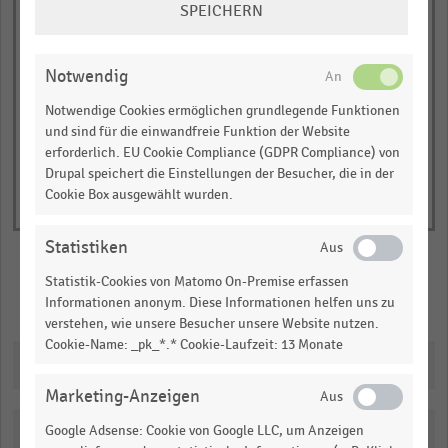
SPEICHERN
has
JETZT INFORMIEREN
EINSTELLUNGEN
1
ÄNDERN
© Handelsdaten 2026
Y
End
Notwendig
of
axis
interactive
Notwendige Cookies ermöglichen grundlegende Funktionen
displaying
chart
und sind für die einwandfreie Funktion der Website
Zahl
erforderlich. EU Cookie Compliance (GDPR Compliance) von
der
Drupal speichert die Einstellungen der Besucher, die in der
Unternehmen
Cookie Box ausgewählt wurden.
(absolut).
Range:
Statistiken
0
Statistik-Cookies von Matomo On-Premise erfassen
to
Merken
Teilen
Informationen anonym. Diese Informationen helfen uns zu
1.05.
verstehen, wie unsere Besucher unsere Website nutzen.
View
Cookie-Name: _pk_*.* Cookie-Laufzeit: 13 Monate
as
Downloads
data
table.
Marketing-Anzeigen
Google Adsense: Cookie von Google LLC, um Anzeigen
Katalogisierung