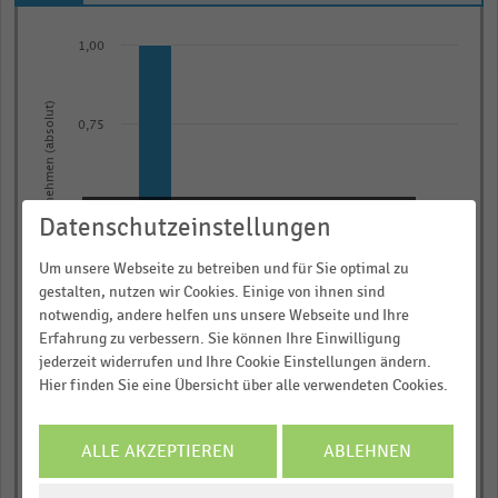
Bar
Chart
graphic.
1,00
chart
with
5
Zahl der Unternehmen (absolut)
bars.
0,75
The
chart
has
0,50
Datenschutzeinstellungen
Informieren und Vorteile
1
X
sichern!
Um unsere Webseite zu betreiben und für Sie optimal zu
0,25
axis
gestalten, nutzen wir Cookies. Einige von ihnen sind
Für Ihre bequeme und umfassende
notwendig, andere helfen uns unsere Webseite und Ihre
displaying
Recherche:
Erfahrung zu verbessern. Sie können Ihre Einwilligung
categories.
jederzeit widerrufen und Ihre Cookie Einstellungen ändern.
0,00
Über 300.000 Daten und Kennzahlen
Range:
Bis 1Million Euro Jahresumsatz
5 bis 10 Millionen Euro Jahresumsatz
1 bis 2 Millionen Euro Jahresumsatz
10 Millionen Euro und mehr Jahresumsatz
2 bis 5 Millionen Euro Jahresumsatz
Hier finden Sie eine Übersicht über alle verwendeten Cookies.
Rund 25.000 Statistiken
5
categories.
Download als Excel, PNG, PDF
ALLE AKZEPTIEREN
ABLEHNEN
The
… und vieles mehr!
chart
COOKIE-