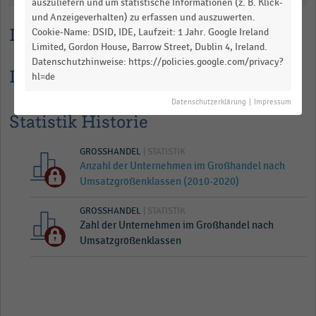
auszuliefern und um statistische Informationen (z. B. Klick-
und Anzeigeverhalten) zu erfassen und auszuwerten.
Lesehilfe
Cookie-Name: DSID, IDE, Laufzeit: 1 Jahr. Google Ireland
Limited, Gordon House, Barrow Street, Dublin 4, Ireland.
Datenschutzhinweise: https://policies.google.com/privacy?
Informationen zur Statistik
hl=de
Datenschutzerklärung
|
Impressum
Statistik Historie
GROSSHANDEL
| STATISTIK
Anzahl der Unternehmen im Großhandel nach
Umsatzgrößenklassen (2010-2020)
GROSSHANDEL
| STATISTIK
Zahl der Unternehmen im Großhandel nach
Umsatzgrößenklassen