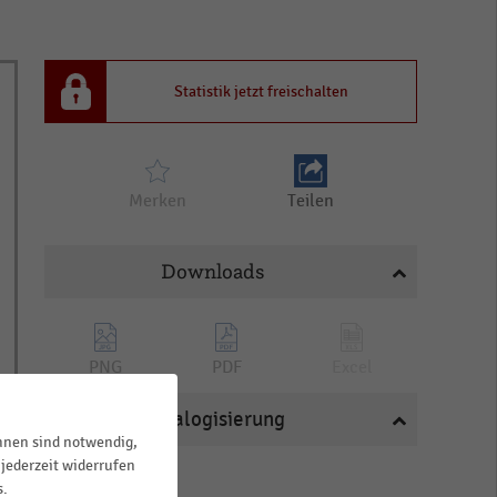
Statistik jetzt freischalten
Merken
Teilen
Downloads
PNG
PDF
Excel
Katalogisierung
ihnen sind notwendig,
jederzeit widerrufen
BRANCHEN
s.