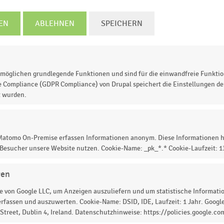
EN
ABLEHNEN
SPEICHERN
2013
2014
2015
2016
2017
2018
2019
2020
2021
2022
2023
2024
© Handelsdaten 2026
möglichen grundlegende Funktionen und sind für die einwandfreie Funktio
e Compliance (GDPR Compliance) von Drupal speichert die Einstellungen der
t wurden.
erkaufsfläche der Drogeriemärkte Bipa in Österreich
i
metern) auf. Im Jahr
2022
lag die
Verkaufsfläche der
 Matomo On-Premise erfassen Informationen anonym. Diese Informationen h
ern
.
 Besucher unsere Website nutzen. Cookie-Name: _pk_*.* Cookie-Laufzeit: 
gen
 von Google LLC, um Anzeigen auszuliefern und um statistische Information
 zur Statistik? Jetzt einloggen oder
informieren
rfassen und auszuwerten. Cookie-Name: DSID, IDE, Laufzeit: 1 Jahr. Google
treet, Dublin 4, Ireland. Datenschutzhinweise: https://policies.google.co