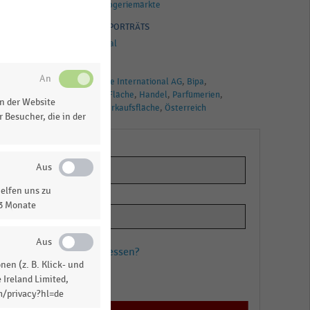
Drogerien und Drogeriemärkte
UNTERNEHMENSPORTRÄTS
Rewe International
TAGS
Rewe Group
Rewe International AG
Bipa
Drogeriemärkte
Fläche
Handel
Parfümerien
n der Website
Quadratmeter
Verkaufsfläche
Österreich
 Besucher, die in der
n
elfen uns zu
13 Monate
Passwort vergessen?
en (z. B. Klick- und
Registrieren
 Ireland Limited,
m/privacy?hl=de