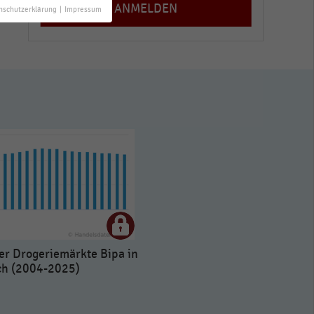
nschutzerklärung
|
Impressum
er Drogeriemärkte Bipa in
ch (2004-2025)