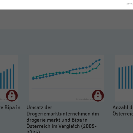
Date
e Bipa in
Umsatz der
Anzahl d
Drogeriemarktunternehmen dm-
Österrei
drogerie markt und Bipa in
Österreich im Vergleich (2005-
2025)