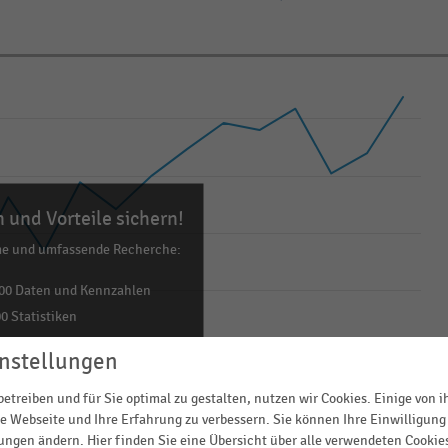
 und Vorteile sichern!
me und umfassende Recherche:
00 Daten und Kennzahlen
0 Statistiken
ls Excel, PNG, PDF
nstellungen
ehr!
etreiben und für Sie optimal zu gestalten, nutzen wir Cookies. Einige von 
e Webseite und Ihre Erfahrung zu verbessern. Sie können Ihre Einwilligung 
TZT INFORMIEREN
lungen ändern. Hier finden Sie eine Übersicht über alle verwendeten Cookie